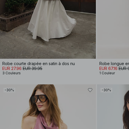
Robe courte drapée en satin à dos nu
Robe longue en 
EUR 27.96
EUR 39.95
EUR 67.16
EUR 
3 Couleurs
1 Couleur
-30%
-30%