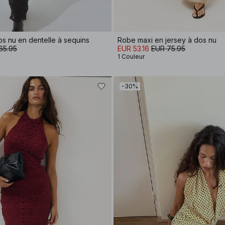
s nu en dentelle à sequins
Robe maxi en jersey à dos nu
65.95
EUR 53.16
EUR 75.95
1 Couleur
-30%