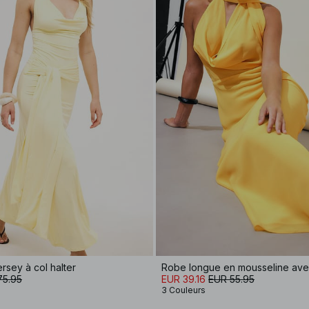
rsey à col halter
75.95
EUR 39.16
EUR 55.95
3 Couleurs