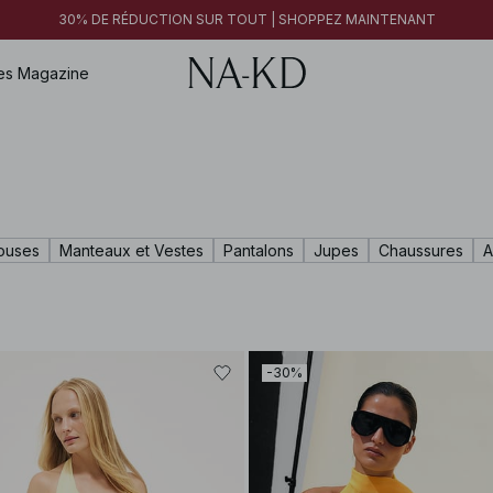
30% DE RÉDUCTION SUR TOUT | SHOPPEZ MAINTENANT
es
Magazine
louses
Manteaux et Vestes
Pantalons
Jupes
Chaussures
A
-30%