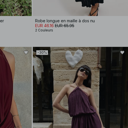
ter
Robe longue en maille à dos nu
EUR 46.16
EUR 65.95
2 Couleurs
-30%