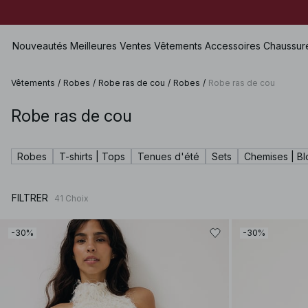
Nouveautés
Meilleures Ventes
Vêtements
Accessoires
Chaussur
Vêtements
/
Robes
/
Robe ras de cou
/
Robes
/
Robe ras de cou
Robe ras de cou
Voir tout
Voir tout
Voir tout
Shorts
Robes
Sacs
Chaussures Plates
Maillots de bain
Robes
T-shirts | Tops
Tenues d'été
Sets
Chemises | B
Tops
Bijoux
Chaussures à talons hauts
Lingerie
Pulls
Lunettes de soleil
Chaussures en cuir
Sets
FILTRER
41
Choix
Chemises & Blouses
Ceintures
Bottes & Bottines
Premium Selection
Manteaux & Vestes
Écharpes & Foulards
Bientôt disponible
-30%
-30%
Blazers
Chapeaux & Casquettes
Prix spéciaux
Pantalons
Accessoires pour cheveux
Jean
Gants
Jupes