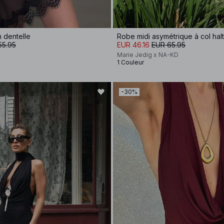
 dentelle
Robe midi asymétrique à col hal
55.95
EUR 46.16
EUR 65.95
Marie Jedig x NA-KD
1 Couleur
-30%