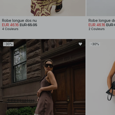
Robe longue dos nu
Robe longue do
EUR 46.16
EUR 65.95
EUR 46.16
EUR 
4 Couleurs
2 Couleurs
-30%
-30%