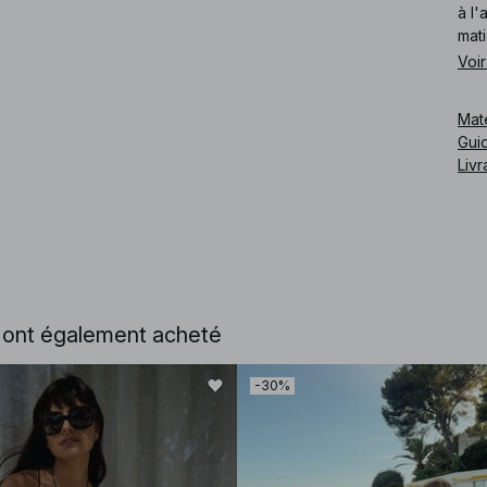
à l'
mati
Voir
Mat
Guid
Livr
e ont également acheté
-30%
Cod