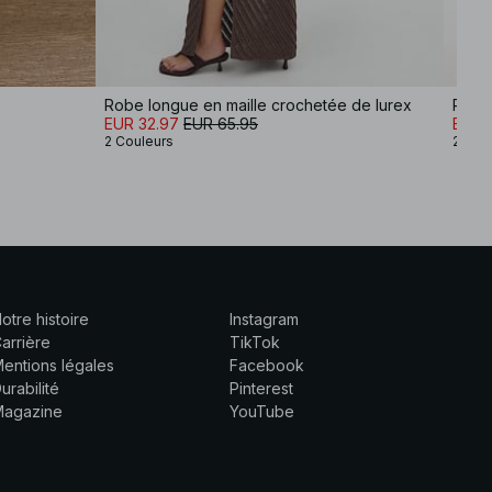
Robe longue en maille crochetée de lurex
Robe 
EUR 32.97
EUR 65.95
EUR 
2 Couleurs
2 Cou
otre histoire
Instagram
arrière
TikTok
entions légales
Facebook
urabilité
Pinterest
Magazine
YouTube