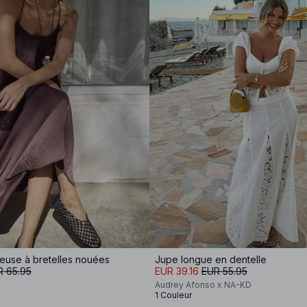
euse à bretelles nouées
Jupe longue en dentelle
R 65.95
EUR 39.16
EUR 55.95
Audrey Afonso x NA-KD
1 Couleur