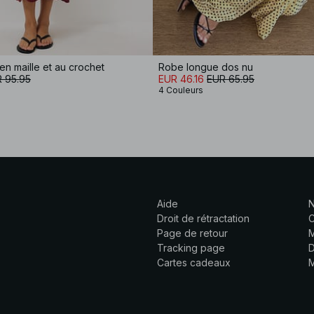
n maille et au crochet
Robe longue dos nu
 95.95
EUR 46.16
EUR 65.95
4 Couleurs
Aide
N
Droit de rétractation
C
Page de retour
M
Tracking page
D
Cartes cadeaux