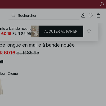
Robe longue en maille à bande nouée
AJOUTER AU PANIER
KD
/
Robes
/
Robe ras de cou
 60.16
EUR 85.95
be longue en maille à bande nouée
R 60.16
EUR 85.95
0%
leur
:
Crème