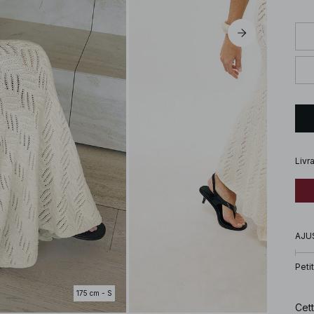
Livr
AJU
Petit
175 cm - S
Cet