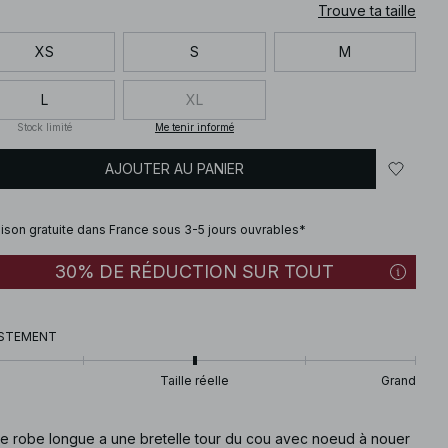
Trouve ta taille
XS
S
M
L
XL
Stock limité
Me tenir informé
AJOUTER AU PANIER
aison gratuite dans France sous 3-5 jours ouvrables*
30% DE RÉDUCTION SUR TOUT
STEMENT
Taille réelle
Grand
te robe longue a une bretelle tour du cou avec noeud à nouer