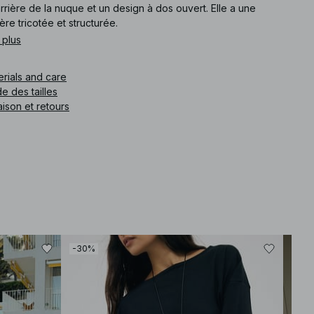
arrière de la nuque et un design à dos ouvert. Elle a une
ère tricotée et structurée.
 plus
What is the fit like? The fit is relaxed and comfortable, allowing
for ease of movement while still providing a structured look. For
erials and care
size reference, please check the size guide.
How does the material feel? The knitted material is soft with a
e des tailles
slight stretch, ensuring comfort throughout wear while
aison et retours
maintaining its shape.
Is it suitable for summer outings? Absolutely, the open back and
lightweight fabric make it an ideal choice for warm-weather
events and casual outings.
How should I style it? Consider pairing it with strappy sandals
and minimal accessories to keep the focus on the dress's
elegant silhouette.
How should I care for it? We recommend checking the care
label. Typically, gentle washing and avoiding high heat will
preserve the quality of the knitted fabric.
-30%
-30
e article
:
1100-013040-0260