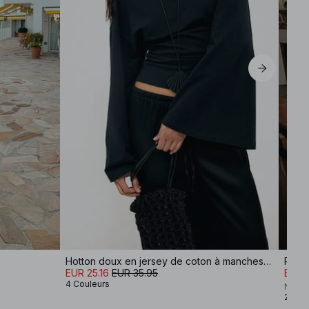
Hotton doux en jersey de coton à manches larges
Robe
EUR 25.16
EUR 35.95
EUR 5
4 Couleurs
NA-K
2 Cou