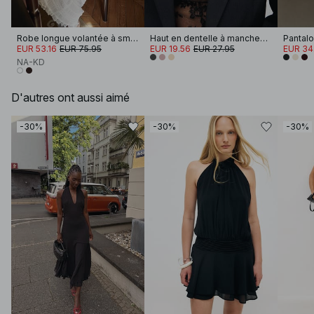
Robe longue volantée à smocks
Haut en dentelle à manches longues
EUR 53.16
EUR 75.95
EUR 19.56
EUR 27.95
EUR 34
NA-KD
D'autres ont aussi aimé
-30%
-30%
-30%