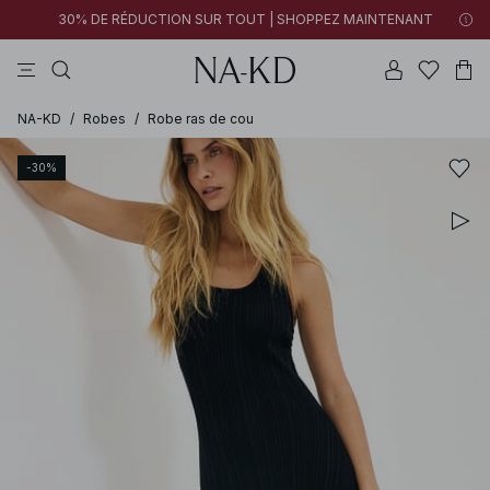
30% DE RÉDUCTION SUR TOUT | SHOPPEZ MAINTENANT
tops
pantalons
robes
tops manches longues
marron
NA-KD
/
Robes
/
Robe ras de cou
-30%