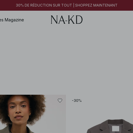
30% DE RÉDUCTION SUR TOUT | SHOPPEZ MAINTENANT
es
Magazine
-30%