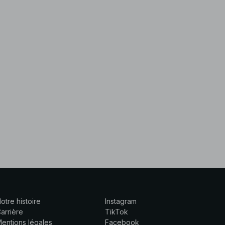
otre histoire
Instagram
arrière
TikTok
entions légales
Facebook