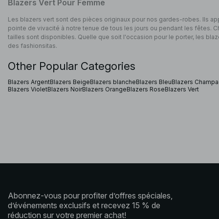
Blazers Vert Pour Femme
Les blazers vert sont des pièces originaux pour nos gardes-robes. Ils app
pointe de vivacité à notre tenue de tous les jours ou pendant les fêtes. 
tailles sont disponibles. Quelle que soit l'occasion pour le porter, les b
des fashionsitas.
Other Popular Categories
Blazers Argent
Blazers Beige
Blazers blanche
Blazers Bleu
Blazers Champ
Blazers Violet
Blazers Noir
Blazers Orange
Blazers Rose
Blazers Vert
Abonnez-vous pour profiter d’offres spéciales,
d’événements exclusifs et recevez 15 % de
réduction sur votre premier achat!