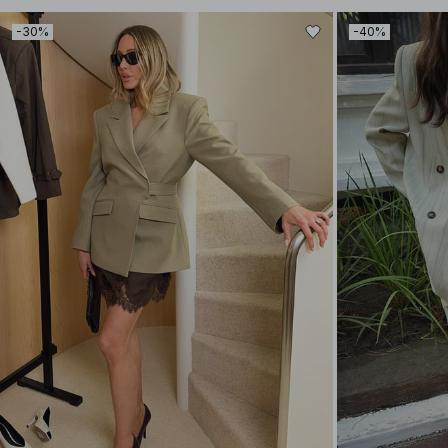
-30%
-40%