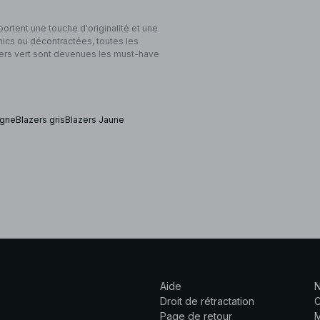
ortent une touche d'originalité et une
Chics ou décontractées, toutes les
lazers vert sont devenues les must-have
agne
Blazers gris
Blazers Jaune
Aide
N
Droit de rétractation
C
Page de retour
M