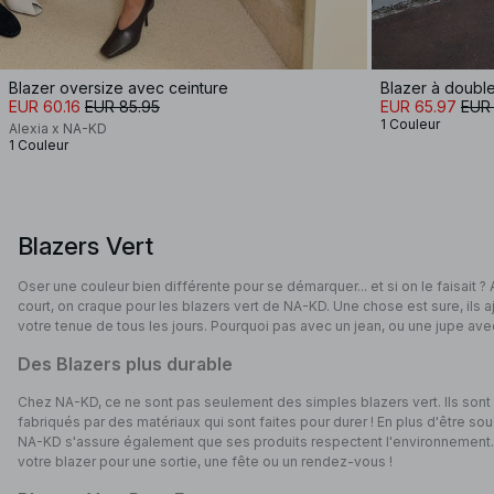
Blazer oversize avec ceinture
Blazer à doubl
EUR 60.16
EUR 85.95
EUR 65.97
EUR 
1 Couleur
Alexia x NA-KD
1 Couleur
Blazers Vert
Oser une couleur bien différente pour se démarquer... et si on le faisait ? 
court, on craque pour les blazers vert de NA-KD. Une chose est sure, ils 
votre tenue de tous les jours. Pourquoi pas avec un jean, ou une jupe av
Des Blazers plus durable
Chez NA-KD, ce ne sont pas seulement des simples blazers vert. Ils sont 
fabriqués par des matériaux qui sont faites pour durer ! En plus d'être s
NA-KD s'assure également que ses produits respectent l'environnement. 
votre blazer pour une sortie, une fête ou un rendez-vous !