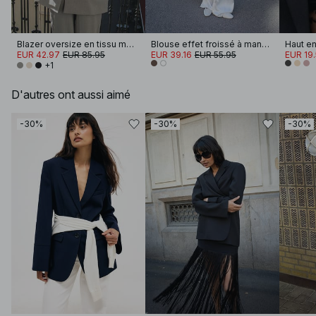
Blazer oversize en tissu mélangé
Blouse effet froissé à manches larges
EUR 42.97
EUR 85.95
EUR 39.16
EUR 55.95
EUR 19
+1
D'autres ont aussi aimé
-30%
-30%
-30%