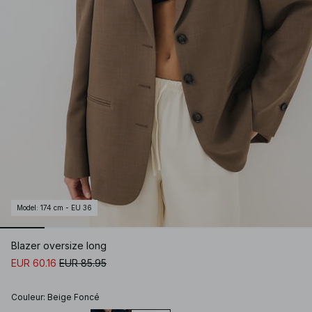
Model
:
174 cm - EU 36
Blazer oversize long
EUR 60.16
EUR 85.95
Couleur
:
Beige Foncé