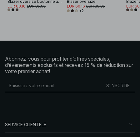
Blazer oversize boutonné au dos
Blazer oversize
EUR 60.16
EUR 85.95
EUR 60.16
EUR 85.95
EUR 60
+2
Abonnez-vous pour profiter d’offres spéciales,
d’événements exclusifs et recevez 15 % de réduction sur
votre premier achat!
S'INSCRIRE
SERVICE CLIENTÈLE