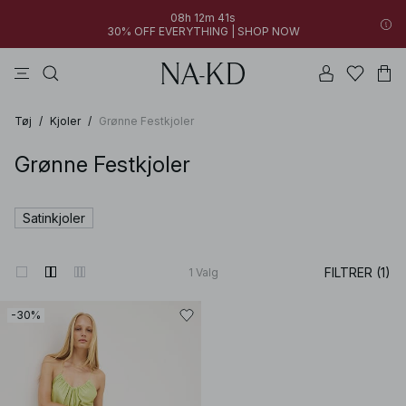
08h 12m 41s
30% OFF EVERYTHING | SHOP NOW
kjoler
bukser
toppe
sorte
brune
Tøj
/
Kjoler
/
Grønne Festkjoler
Grønne Festkjoler
Satinkjoler
FILTRER (1)
1
Valg
-30%