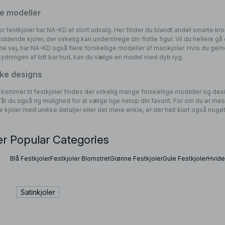
e modeller
or festkjoler har NA-KD et stort udvalg. Her finder du blandt andet smarte k
iddende kjoler, der virkelig kan understrege din flotte figur. Vil du hellere gå
e vej, har NA-KD også flere forskellige modeller af maxikjoler. Hvis du gerne
tydningen af lidt bar hud, kan du vælge en model med dyb ryg.
ke designs
 kommer til festkjoler findes der virkelig mange forskellige modeller og des
får du også rig mulighed for at vælge lige netop din favorit. For om du er mest
 kjoler med unikke detaljer eller det mere enkle, er der helt klart også noget 
r Popular Categories
Blå Festkjoler
Festkjoler Blomstret
Grønne Festkjoler
Gule Festkjoler
Hvide
Satinkjoler