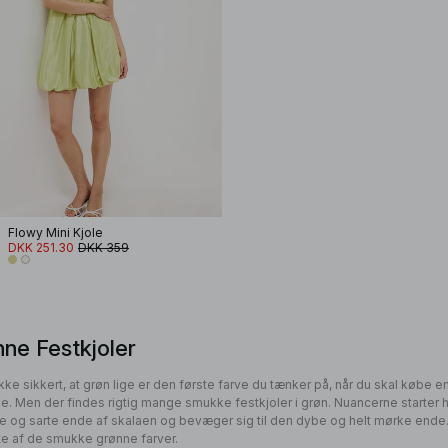
Flowy Mini Kjole
DKK 251.30
DKK 359
ne Festkjoler
ikke sikkert, at grøn lige er den første farve du tænker på, når du skal købe e
le. Men der findes rigtig mange smukke festkjoler i grøn. Nuancerne starter he
e og sarte ende af skalaen og bevæger sig til den dybe og helt mørke ende.
ste af de smukke grønne farver.