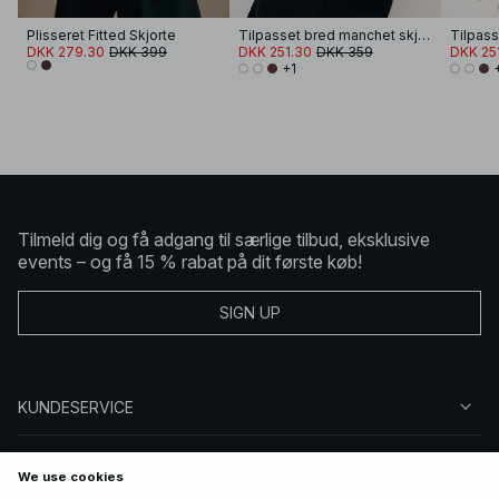
Plisseret Fitted Skjorte
Tilpasset bred manchet skjorte
DKK 279.30
DKK 399
DKK 251.30
DKK 359
DKK 25
+1
Tilmeld dig og få adgang til særlige tilbud, eksklusive
events – og få 15 % rabat på dit første køb!
SIGN UP
KUNDESERVICE
OM NA-KD