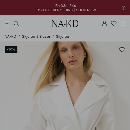
15h 33m 34s
30% OFF EVERYTHING | SHOP NOW
bukser
toppe
kjoler
brune
hvide
NA-KD
/
Skjorter & Bluser
/
Skjorter
-30%