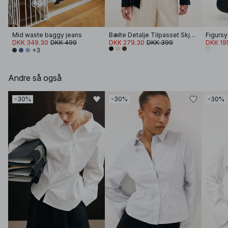
Mid waste baggy jeans
Bælte Detalje Tilpasset Skjorte
DKK 349.30
DKK 499
DKK 279.30
DKK 399
DKK 19
+3
Andre så også
-30%
-30%
-30%