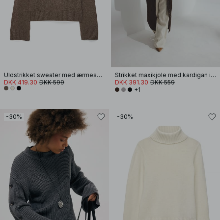
Uldstrikket sweater med ærmesplit
Strikket maxikjole med kardigan i uldblanding
DKK 419.30
DKK 599
DKK 391.30
DKK 559
+1
-30%
-30%