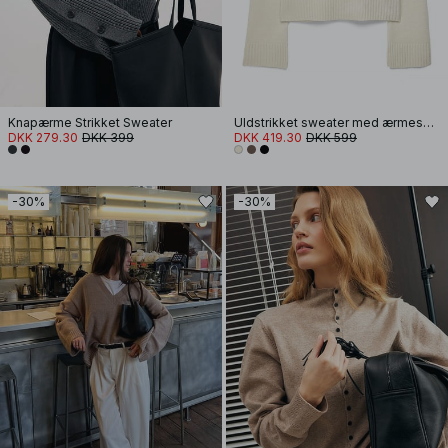
Knapærme Strikket Sweater
Uldstrikket sweater med ærmesplit
DKK 279.30
DKK 399
DKK 419.30
DKK 599
-30%
-30%