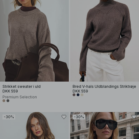
Strikket sweater i uld
Bred V-hals Uldblandings Striktrøje
DKK 559
DKK 559
Premium Selection
-30%
-30%