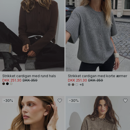
Strikket cardigan med rund hals
Strikket cardigan med korte ærmer
DKK 251.30
DKK 359
DKK 251.30
DKK 359
+6
-30%
-30%