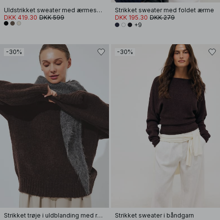
Uldstrikket sweater med ærmesplit
Strikket sweater med foldet ærme
DKK 419.30
DKK 599
DKK 195.30
DKK 279
+9
-30%
-30%
Strikket trøje i uldblanding med rund hals
Strikket sweater i båndgarn