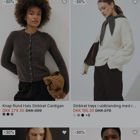
-30%
-30%
Knap Rund Hals Strikket Cardigan
Strikket trøje i uldblanding med rund hals
DKK 279.30
DKK 399
DKK 195.30
DKK 279
+8
-30%
-30%