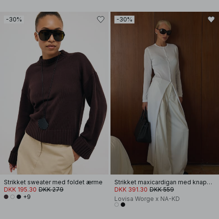
-30%
-30%
Strikket sweater med foldet ærme
Strikket maxicardigan med knapdetalje
DKK 195.30
DKK 279
DKK 391.30
DKK 559
+9
Lovisa Worge x NA-KD