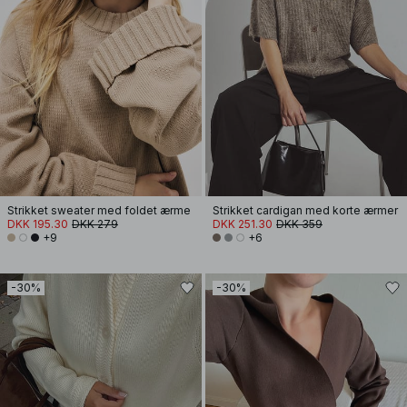
Strikket sweater med foldet ærme
Strikket cardigan med korte ærmer
DKK 195.30
DKK 279
DKK 251.30
DKK 359
+9
+6
-30%
-30%