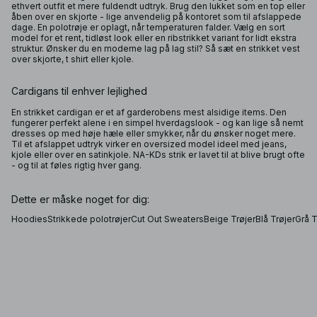
ethvert outfit et mere fuldendt udtryk. Brug den lukket som en top eller
åben over en skjorte - lige anvendelig på kontoret som til afslappede
dage. En polotrøje er oplagt, når temperaturen falder. Vælg en sort
model for et rent, tidløst look eller en ribstrikket variant for lidt ekstra
struktur. Ønsker du en moderne lag på lag stil? Så sæt en strikket vest
over skjorte, t shirt eller kjole.
Cardigans til enhver lejlighed
En strikket cardigan er et af garderobens mest alsidige items. Den
fungerer perfekt alene i en simpel hverdagslook - og kan lige så nemt
dresses op med høje hæle eller smykker, når du ønsker noget mere.
Til et afslappet udtryk virker en oversized model ideel med jeans,
kjole eller over en satinkjole. NA-KDs strik er lavet til at blive brugt ofte
- og til at føles rigtig hver gang.
Dette er måske noget for dig:
Hoodies
Strikkede polotrøjer
Cut Out Sweaters
Beige Trøjer
Blå Trøjer
Grå T