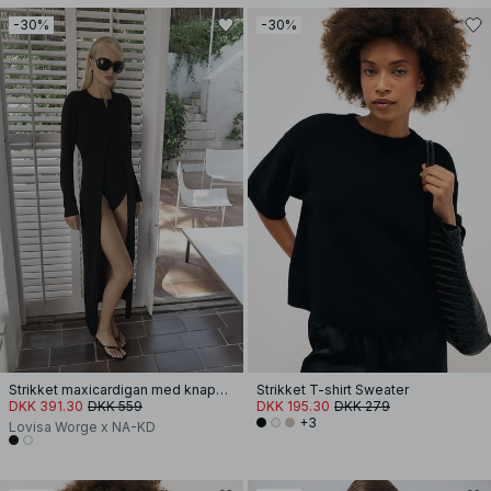
-30%
-30%
Strikket maxicardigan med knapdetalje
Strikket T-shirt Sweater
DKK 391.30
DKK 559
DKK 195.30
DKK 279
+3
Lovisa Worge x NA-KD