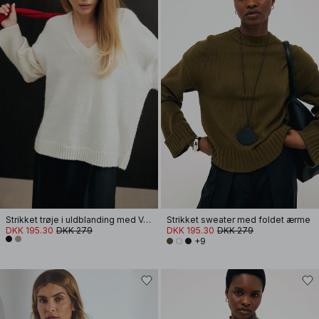
Strikket trøje i uldblanding med V-udskæring
Strikket sweater med foldet ærme
DKK 195.30
DKK 279
DKK 195.30
DKK 279
+9