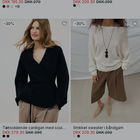
DKK 195.30
DKK 279
DKK 209.30
DKK 299
+8
-30%
-30%
Tætsiddende cardigan med sculpted ærmer
Strikket sweater i båndgarn
DKK 279.30
DKK 399
DKK 209.30
DKK 299