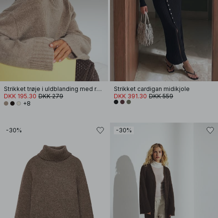
Strikket trøje i uldblanding med rund hals
Strikket cardigan midikjole
DKK 195.30
DKK 279
DKK 391.30
DKK 559
+8
-30%
-30%