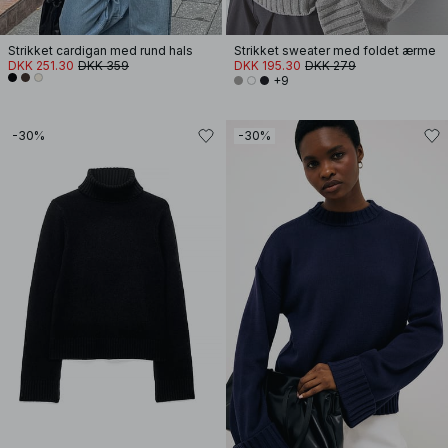
Strikket cardigan med rund hals
Strikket sweater med foldet ærme
DKK 251.30
DKK 359
DKK 195.30
DKK 279
+9
-30%
-30%