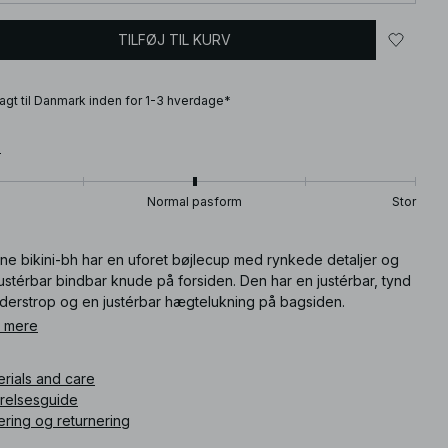
TILFØJ TIL KURV
fragt til Danmark inden for 1-3 hverdage*
T
Normal pasform
Stor
ne bikini-bh har en uforet bøjlecup med rynkede detaljer og
ustérbar bindbar knude på forsiden. Den har en justérbar, tynd
lderstrop og en justérbar hægtelukning på bagsiden.
 mere
ikelnummer
:
1100-012617-0004
erials and care
rrelsesguide
ering og returnering