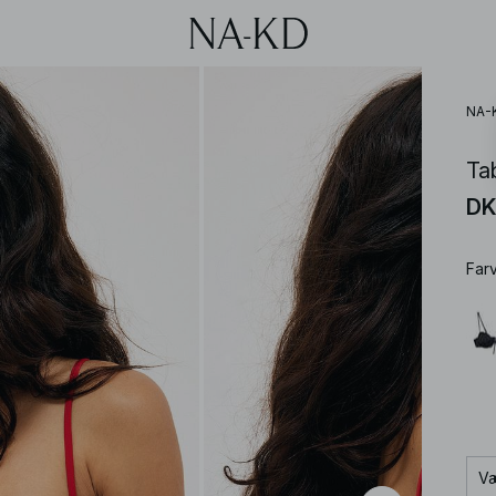
NA-
Ta
DK
Far
Væ