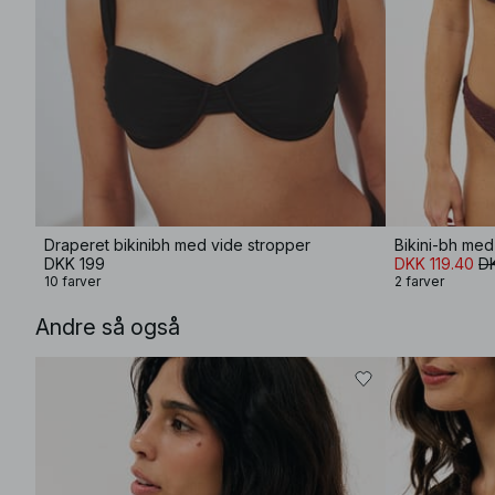
Draperet bikinibh med vide stropper
Bikini-bh med 
DKK 199
DKK 119.40
D
10 farver
2 farver
Andre så også