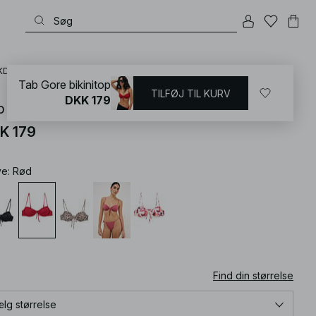
KD
/
Badetøj
/
Bikinier
/
Bikini-overdele
/
Bikinier med bøjler
Tab Gore bikinitop
TILFØJ TIL KURV
DKK 179
b Gore bikinitop
K 179
ve
:
Rød
Find din størrelse
lg størrelse