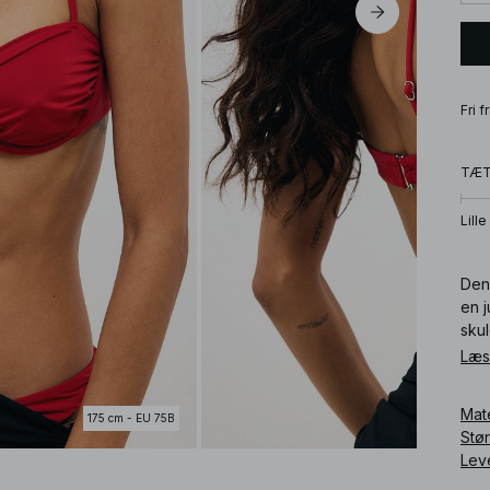
Fri 
TÆ
Lille
Den
en j
sku
Læs
Art
Mat
175 cm - EU 75B
Stø
Lev