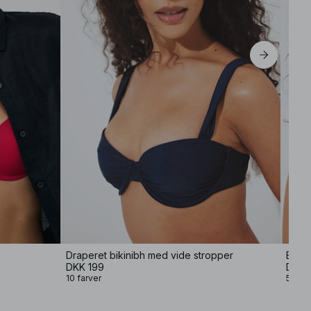
Draperet bikinibh med vide stropper
Bikin
DKK 199
DKK 
10 farver
5 farv