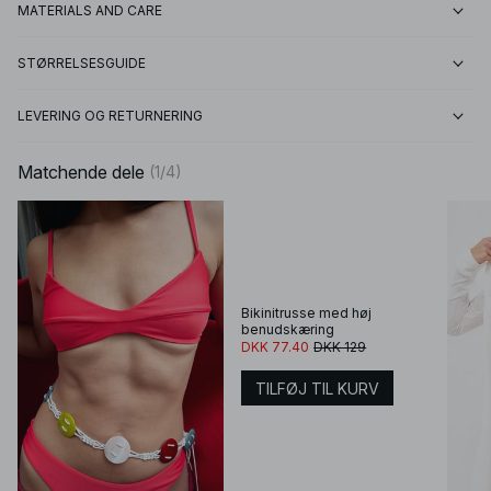
MATERIALS AND CARE
STØRRELSESGUIDE
LEVERING OG RETURNERING
Matchende dele
(
1
/
4
)
Bikinitrusse med høj
benudskæring
DKK 77.40
DKK 129
TILFØJ TIL KURV