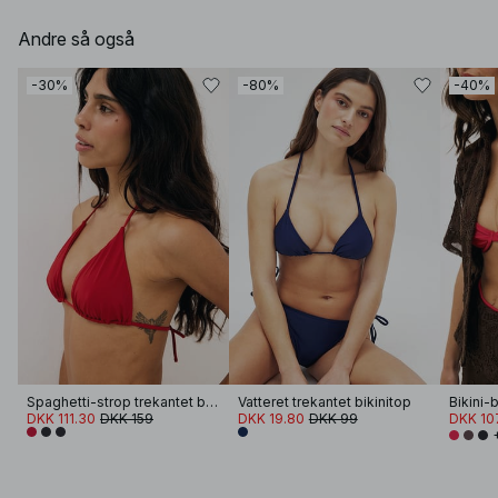
Andre så også
-30%
-80%
-40%
Spaghetti-strop trekantet bikini-top
Vatteret trekantet bikinitop
Bikini-
DKK 111.30
DKK 159
DKK 19.80
DKK 99
DKK 10