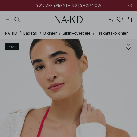
30% OFF EVERYTHING | SHOP NOW
langærmede toppe
toppe
bukser
kjoler
brune
NA-KD
/
Badetøj
/
Bikinier
/
Bikini-overdele
/
Trekants-bikinier
-40%