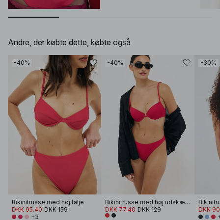
Andre, der købte dette, købte også
-40%
-40%
-30%
Bikinitrusse med høj talje
Bikinitrusse med høj udskæring
DKK 95.40
DKK 159
DKK 77.40
DKK 129
DKK 90
+3