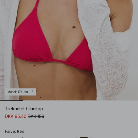
Model
:
174 cm - S
Trekantet bikinitop
DKK 95.40
DKK 159
Farve
:
Rød