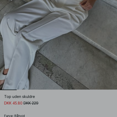
Top uden skuldre
DKK 45.80
DKK 229
Farve
:
Råhvid