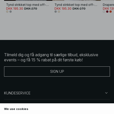
Tynd strikket top med off-shoulder
Tynd strikket top med off-shoulder
Drapere
DKK 195.30
DKK 279
DKK 195.30
DKK 279
DKK 13
Tilmeld dig og få adgang til særlige tilbud, eksklusive
events – og få 15 % rabat på dit første køb!
SIGN UP
KUNDESERVICE
OM NA-KD