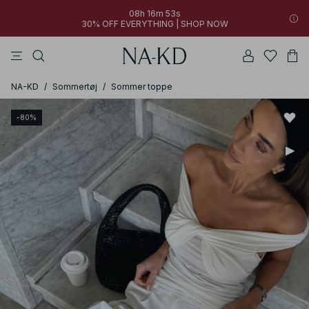
08h 16m 53s
30% OFF EVERYTHING | SHOP NOW
kjoler
bukser
toppe
sorte
brune
NA-KD
/
Sommertøj
/
Sommer toppe
-80%