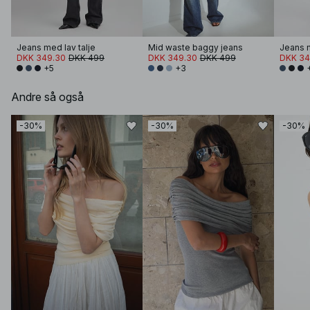
Jeans med lav talje
Mid waste baggy jeans
Jeans m
DKK 349.30
DKK 499
DKK 349.30
DKK 499
DKK 34
+5
+3
Andre så også
-30%
-30%
-30%