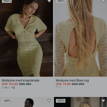
-60%
-80%
Midikjole med knapdetalje
Minikjole med åben ryg
DKK 143.60
DKK 359
DKK 79.80
DKK 399
+2
-40%
-50%