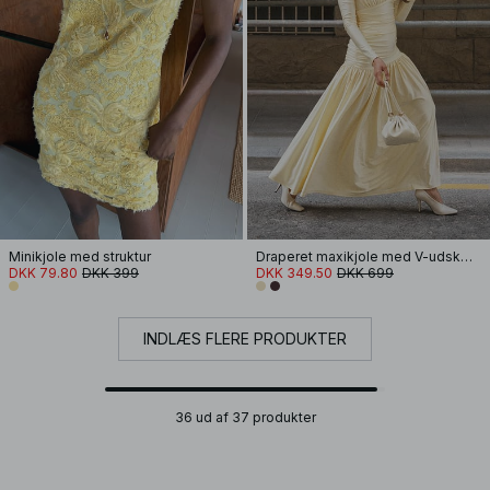
Minikjole med struktur
Draperet maxikjole med V-udskæring
DKK 79.80
DKK 399
DKK 349.50
DKK 699
INDLÆS FLERE PRODUKTER
36 ud af 37 produkter