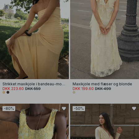
Strikket maxikjole i bandeau-model
Maxikjole med flæser og blonde
DKK 223.60
DKK 559
DKK 199.60
DKK 499
-80%
-50%