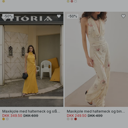
-50%
-50%
Maxikjole med halterneck og slå-om-detalje
Maxikjole med halterneck og binding
DKK 349.50
DKK 699
DKK 249.50
DKK 499