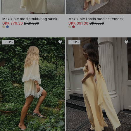
Maxikjole med struktur og sænket talje
Maxikjole i satin med halterneck
DKK 279.30
DKK 399
DKK 391.30
DKK 559
-30%
-30%