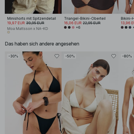
Minishorts mit Spitzendetail
Triangel-Bikini-Oberteil
19,97 EUR
39,95 EUR
16,06 EUR
22,95 EUR
13,96 
+6
Moa Mattsson x NA-KD
Das haben sich andere angesehen
-30%
-50%
-80%