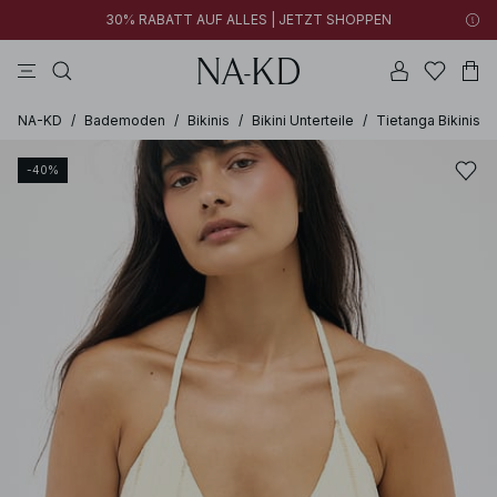
30% RABATT AUF ALLES | JETZT SHOPPEN
longsleeves
tops
kleider
braun
hosen
NA-KD
/
Bademoden
/
Bikinis
/
Bikini Unterteile
/
Tietanga Bikinis
-40%