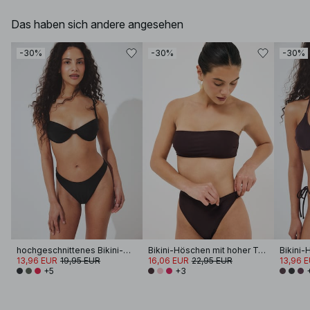
Das haben sich andere angesehen
-30%
-30%
-30%
hochgeschnittenes Bikini-Höschen
Bikini-Höschen mit hoher Taille
13,96 EUR
19,95 EUR
16,06 EUR
22,95 EUR
13,96 
+5
+3