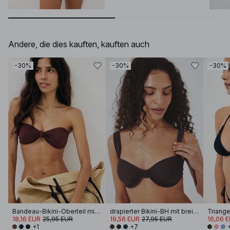
Andere, die dies kauften, kauften auch
-30%
-30%
-30%
Bandeau-Bikini-Oberteil mit Knoten vorne
drapierter Bikini-BH mit breiten Trägern
Triange
18,16 EUR
25,95 EUR
19,56 EUR
27,95 EUR
16,06 
+1
+7