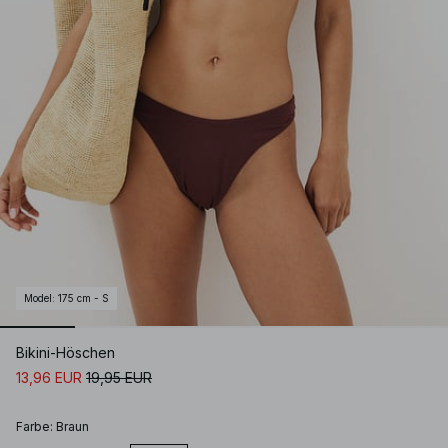
Model
:
175 cm - S
Bikini-Höschen
13,96 EUR
19,95 EUR
Farbe
:
Braun