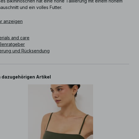
ses Bikinihöschen hat eine hohe Taillierung mit einem hohem
auschnitt und ein volles Futter.
ikelnummer
r anzeigen
:
1100-012613-0086
erials and care
ßenratgeber
ferung und Rücksendung
 dazugehörigen Artikel