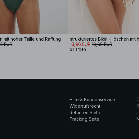
n mit hoher Taille und Raffung
strukturiertes Bikini-Höschen mit 
95 EUR
13,96 EUR
19,95 EUR
2 Farben
Hilfe & Kundenservice
Ü
Widerrufsrecht
K
Retouren Seite
Tracking Seite
N