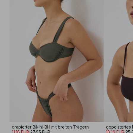
drapierter Bikini-BH mit breiten Trägern
gepolstertes 
11,18 EUR
27,95 EUR
18,16 EUR
25,