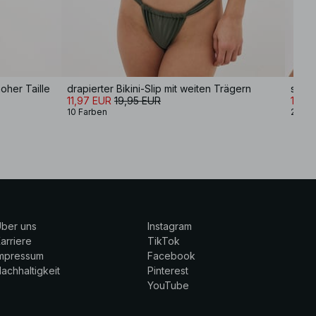
hoher Taille
drapierter Bikini-Slip mit weiten Trägern
struk
11,97 EUR
19,95 EUR
11,97
10 Farben
2 Far
ber uns
Instagram
arriere
TikTok
Impressum
Facebook
achhaltigkeit
Pinterest
YouTube