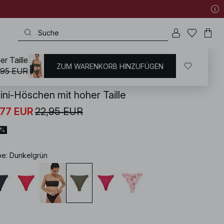
r Taille
ZUM WARENKORB HINZUFÜGEN
KD
/
Bademoden
/
Bikinis
/
Bikini Unterteile
/
Bikiniunterteil mit hoher Taille
,95 EUR
ini-Höschen mit hoher Taille
,77 EUR
22,95 EUR
0%
be
:
Dunkelgrün