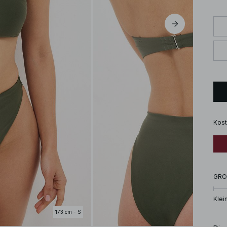
Kost
GRÖ
Klei
173 cm - S