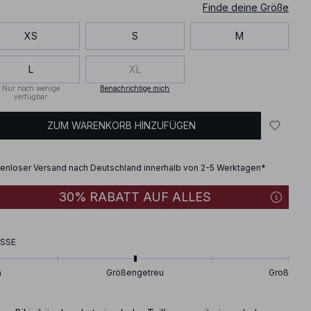
Finde deine Größe
XS
S
M
L
XL
Nur noch wenige
Benachrichtige mich
verfügbar
ZUM WARENKORB HINZUFÜGEN
enloser Versand nach Deutschland innerhalb von 2-5 Werktagen*
30% RABATT AUF ALLES
SSE
n
Größengetreu
Groß