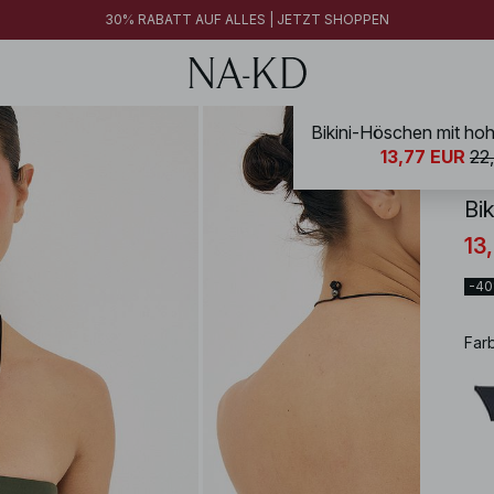
30% RABATT AUF ALLES | JETZT SHOPPEN
Bikini-Höschen mit hohe
NA-
13,77 EUR
22
Bik
13
-4
Far