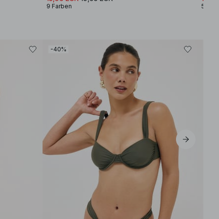
9 Farben
5 Far
-40%
-40