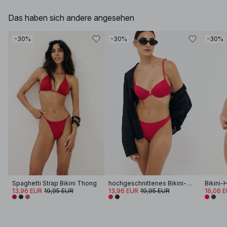
Das haben sich andere angesehen
-30%
-30%
-30%
Spaghetti Strap Bikini Thong
hochgeschnittenes Bikini-Höschen
13,96 EUR
19,95 EUR
13,96 EUR
19,95 EUR
16,06 