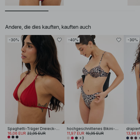
Andere, die dies kauften, kauften auch
-30%
-40%
-30%
Spaghetti-Träger Dreieck-Bikini-Oberteil
hochgeschnittenes Bikini-Höschen
16,06 EUR
22,95 EUR
11,97 EUR
19,95 EUR
13,96 
+3