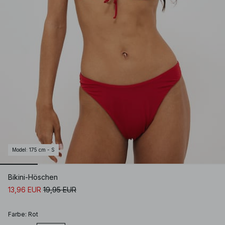
Model
:
175 cm - S
Bikini-Höschen
13,96 EUR
19,95 EUR
Farbe
:
Rot