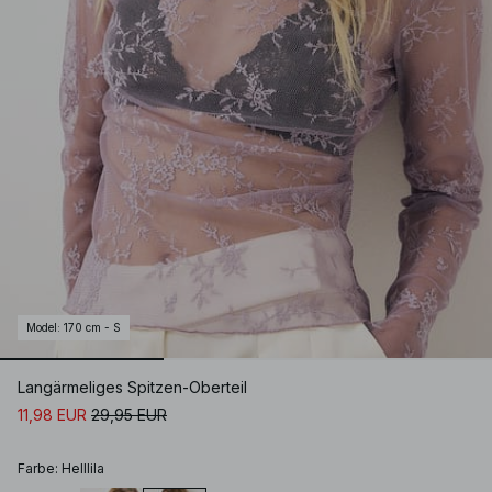
Model
:
170 cm - S
Langärmeliges Spitzen-Oberteil
11,98 EUR
29,95 EUR
Farbe
:
Helllila