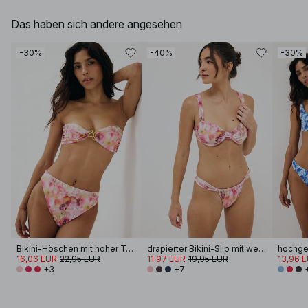
Das haben sich andere angesehen
-30%
-40%
-30%
Bikini-Höschen mit hoher Taille
drapierter Bikini-Slip mit weiten Trägern
16,06 EUR
22,95 EUR
11,97 EUR
19,95 EUR
13,96 
+3
+7