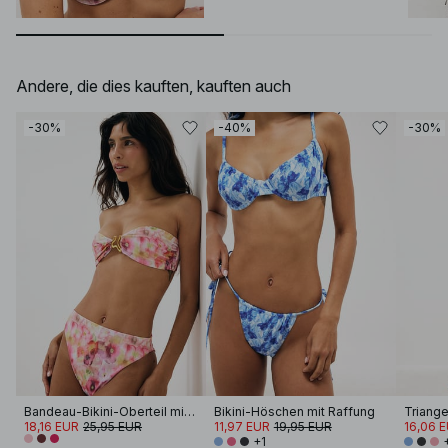
Andere, die dies kauften, kauften auch
-30%
-40%
-30%
Bandeau-Bikini-Oberteil mit Wellenmuster
Bikini-Höschen mit Raffung
Triange
18,16 EUR
25,95 EUR
11,97 EUR
19,95 EUR
16,06 
+1