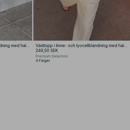
Västtopp i linne- och lyocellblandning med halterneck
Västtopp i linne- och lyocellblandning med halterneck
249,50 SEK
Premium Selection
4 Färger