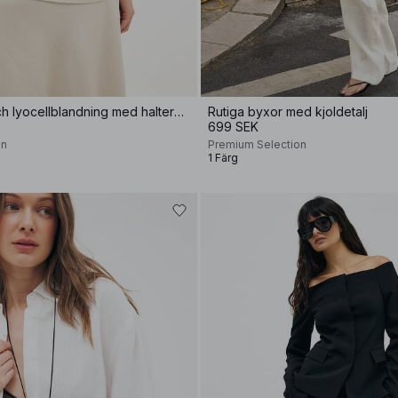
Topp i linne- och lyocellblandning med halterneck
Rutiga byxor med kjoldetalj
699 SEK
on
Premium Selection
1 Färg