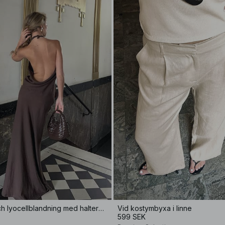
Topp i linne- och lyocellblandning med halterneck
Vid kostymbyxa i linne
599 SEK