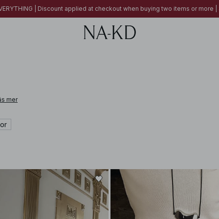
ERYTHING | Discount applied at checkout when buying two items or more
äs mer
or
 leather, cashmere, alpaca wool, and linen. From pieces designed to elevate e