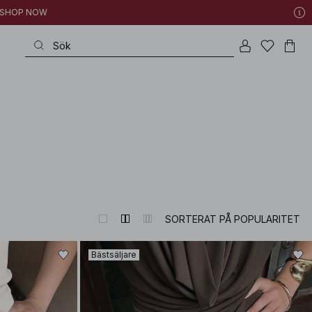
 | SHOP NOW
very special occasion to refined wardrobe heroes – all with that exquisite p
SORTERAT PÅ POPULARITET
Bästsäljare