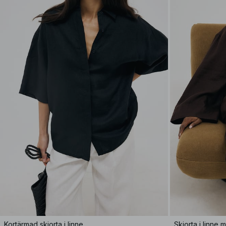
Kortärmad skjorta i linne
Skjorta i linne