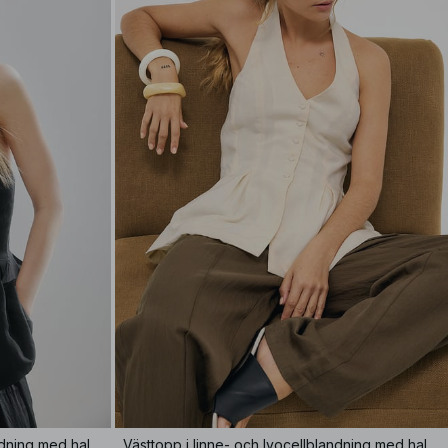
Västtopp i linne- och lyocellblandning med halterneck
Västtopp i linne- och lyocellblandning med halterneck