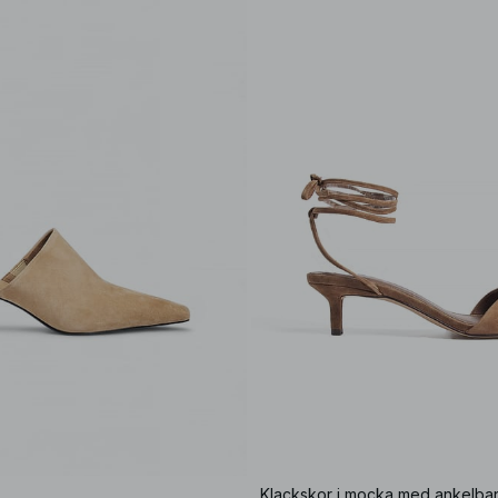
Klackskor i mocka med ankelba