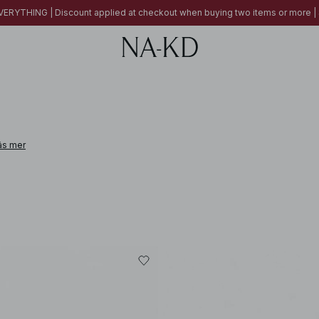
ERYTHING | Discount applied at checkout when buying two items or more
äs mer
 leather, cashmere, alpaca wool, and linen. From pieces designed to elevate e