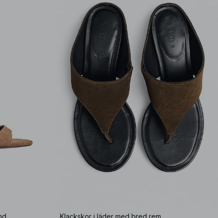
nd
Klackskor i läder med bred rem