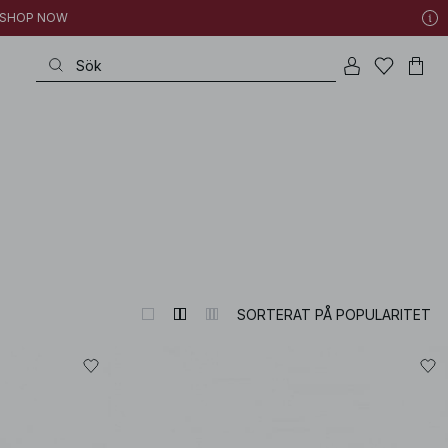
 | SHOP NOW
very special occasion to refined wardrobe heroes – all with that exquisite p
SORTERAT PÅ POPULARITET