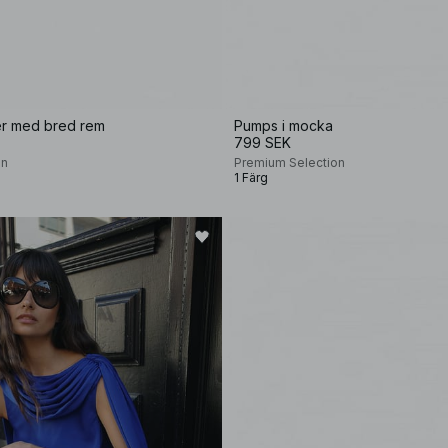
der med bred rem
Pumps i mocka
799 SEK
on
Premium Selection
1 Färg