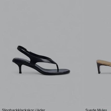
Slingbackklackskor i läder
Suede Mules