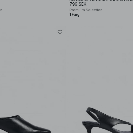
799 SEK
on
Premium Selection
1 Färg