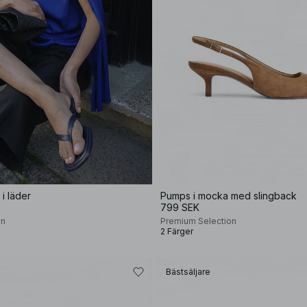
 i läder
Pumps i mocka med slingback
799 SEK
on
Premium Selection
2 Färger
Bästsäljare