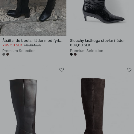
Åtsittande boots i läder med fyrkantig tå
Slouchy knähöga stövlar i läder
799,50 SEK
1 599 SEK
639,60 SEK
Premium Selection
Premium Selection