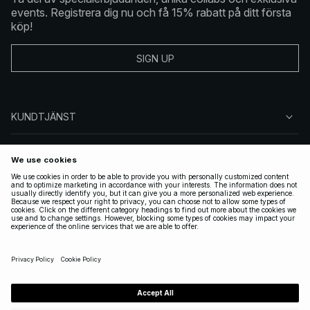
events. Registrera dig nu och få 15% rabatt på ditt första
köp!
SIGN UP
KUNDTJÄNST
OM NA-KD
FÖLJ OSS
JURIDISKT
SWEDEN
|
SVENSKA