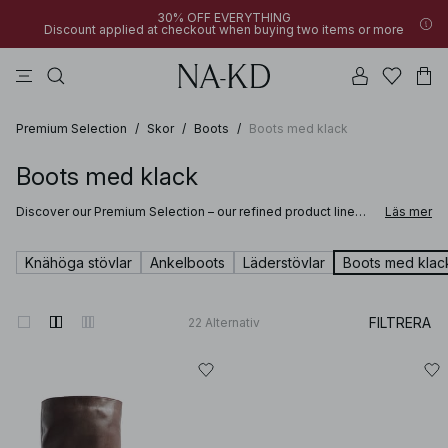
30% OFF EVERYTHING
Discount applied at checkout when buying two items or more
byxor
bruna
svarta
klänningar
överdelar
Premium Selection
/
Skor
/
Boots
/
Boots med klack
Boots med klack
Discover our Premium Selection – our refined product line
Läs mer
where softness meets sophistication and craftsmanship
elevates every detail. Selected for their quality and feel,
these pieces are designed to bring comfort and refined style
Knähöga stövlar
Ankelboots
Läderstövlar
Boots med klac
to your wardrobe.
Discover clothing and accessories made from fine materials such as suede,
FILTRERA
22
Alternativ