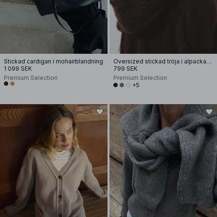
Stickad cardigan i mohairblandning
Oversized stickad tröja i alpackamix
1 099 SEK
799 SEK
Premium Selection
Premium Selection
+5