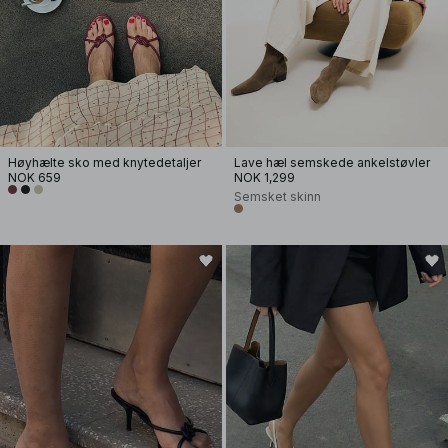
Høyhælte sko med knytedetaljer
Lave hæl semskede ankelstøvler
NOK 659
NOK 1,299
Semsket skinn