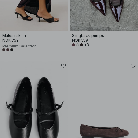
Mules i skinn
Slingback-pumps
NOK 759
NOK 559
+3
Premium Selection