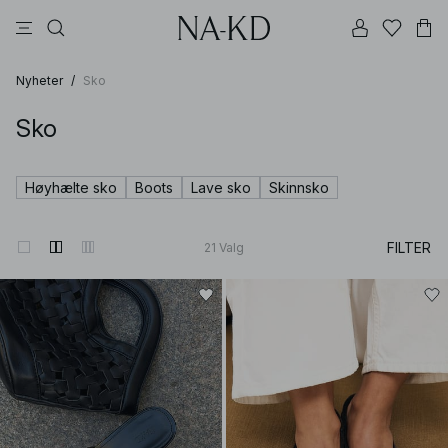
langermete topper
topper
bukser
kjoler
brune
Nyheter
/
Sko
Sko
Høyhælte sko
Boots
Lave sko
Skinnsko
FILTER
21
Valg