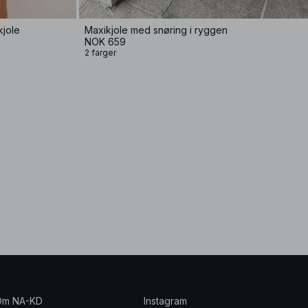
kjole
Maxikjole med snøring i ryggen
NOK 659
2 farger
Om NA-KD
Instagram