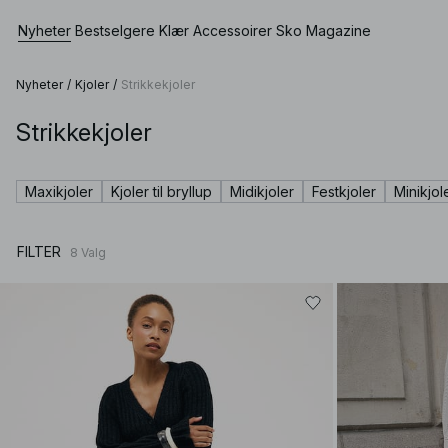
Nyheter
Bestselgere
Klær
Accessoirer
Sko
Magazine
Nyheter
/
Kjoler
/
Strikkekjoler
Strikkekjoler
Vis alle
Se alle
Se alle
Shorts
Kjoler
Vesker
Lave sko
Badetøy
Maxikjoler
Kjoler til bryllup
Midikjoler
Festkjoler
Minikjol
Topper
Smykker
Høyhælte sko
Undertøy
Gensere
Solbriller
Skinnsko
Sett
FILTER
8
Valg
Skjorter & Bluser
Belter
Boots
Premium Selection
Kåper & Jakker
Sjal & Skjerf
Kommer snart
Blazere
Hatter & Skyggeluer
Spesialpriser
Bukser
Håraccessoirer
Jeans
Vanter
Skjørt