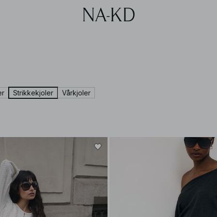
er
Strikkekjoler
Vårkjoler