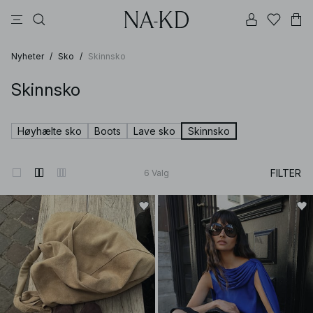
bukser
topper
kjoler
svarte
dyp brun
Nyheter
/
Sko
/
Skinnsko
Skinnsko
Høyhælte sko
Boots
Lave sko
Skinnsko
FILTER
6
Valg