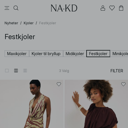
bukser
topper
kjoler
svarte
dyp brun
Nyheter
/
Kjoler
/
Festkjoler
Festkjoler
Maxikjoler
Kjoler til bryllup
Midikjoler
Festkjoler
Minikjol
FILTER
3
Valg