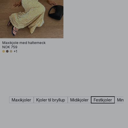
Maxikjole med halterneck
NOK 759
+1
Maxikjoler
Kjoler til bryllup
Midikjoler
Festkjoler
Minikj