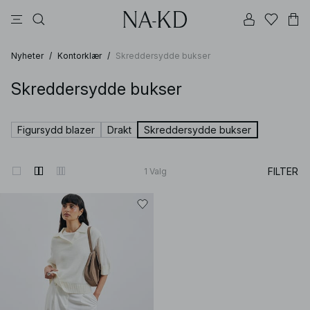
bukser
topper
kjoler
brune
hvite
Nyheter
/
Kontorklær
/
Skreddersydde bukser
Skreddersydde bukser
Figursydd blazer
Drakt
Skreddersydde bukser
FILTER
1
Valg