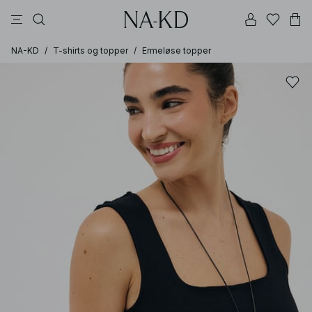
bukser
topper
kjoler
brune
hvite
NA-KD
/
T-shirts og topper
/
Ermeløse topper