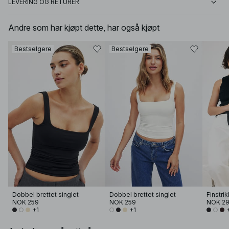
LEVERING OG RETURER
Andre som har kjøpt dette, har også kjøpt
Bestselgere
Bestselgere
Dobbel brettet singlet
Dobbel brettet singlet
Finstri
NOK 259
NOK 259
NOK 2
+1
+1