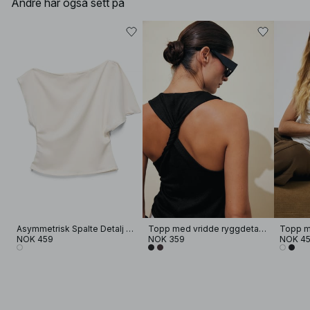
Andre har også sett på
Asymmetrisk Spalte Detalj Drapert Topp
Topp med vridde ryggdetaljer
Topp m
NOK 459
NOK 359
NOK 4