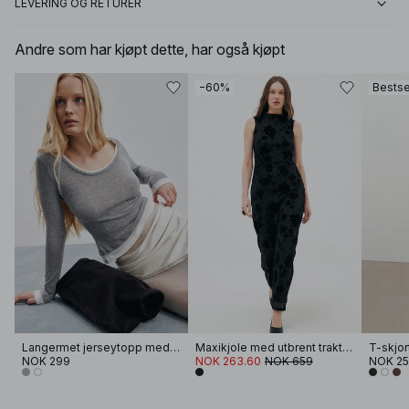
LEVERING OG RETURER
Andre som har kjøpt dette, har også kjøpt
−60%
Bestse
Langermet jerseytopp med lag på lag
Maxikjole med utbrent trakthals
T-skjor
NOK 299
NOK 263.60
NOK 659
NOK 2