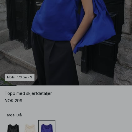
Model
:
173 cm - S
Topp med skjerfdetaljer
NOK 299
Farge
:
Blå