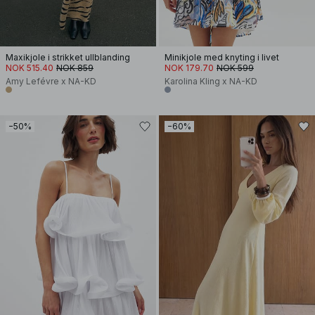
Maxikjole i strikket ullblanding
Minikjole med knyting i livet
NOK 515.40
NOK 859
NOK 179.70
NOK 599
Amy Lefévre x NA-KD
Karolina Kling x NA-KD
−50%
−60%