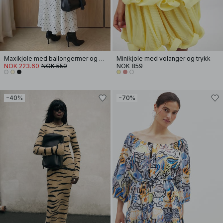
Maxikjole med ballongermer og åpen rygg
Minikjole med volanger og trykk
NOK 223.60
NOK 559
NOK 859
−40%
−70%