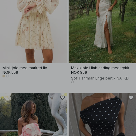
Minikjole med markert liv
Maxikjole i linblanding med trykk
NOK 559
NOK 859
Sofi Fahrman Engelbert x NA-KD