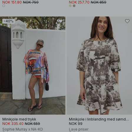
NOK 151.80
NOK 759
NOK 257.70
NOK 859
−40%
Minikjole med trykk
Minikjole i linblanding med sømdetaljer
NOK 335.40
NOK 559
NOK 99
Sophie Murray x NA-KD
Lave priser