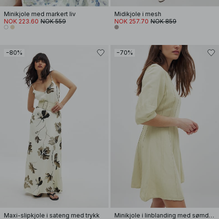
Minikjole med markert liv
Midikjole i mesh
NOK 223.60
NOK 559
NOK 257.70
NOK 859
−80%
−70%
Maxi-slipkjole i sateng med trykk
Minikjole i linblanding med sømdetaljer