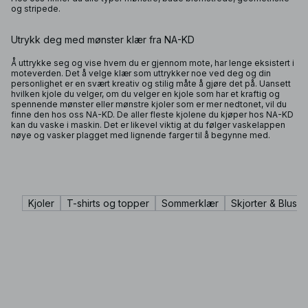
og stripede.
Utrykk deg med mønster klær fra NA-KD
Å uttrykke seg og vise hvem du er gjennom mote, har lenge eksistert i
moteverden. Det å velge klær som uttrykker noe ved deg og din
personlighet er en svært kreativ og stilig måte å gjøre det på. Uansett
hvilken
kjole
du velger, om du velger en kjole som har et kraftig og
spennende mønster eller mønstre kjoler som er mer nedtonet, vil du
finne den hos oss NA-KD. De aller fleste kjolene du kjøper hos NA-KD
kan du vaske i maskin. Det er likevel viktig at du følger vaskelappen
nøye og vasker plagget med lignende farger til å begynne med.
Kjoler
T-shirts og topper
Sommerklær
Skjorter & Bluser