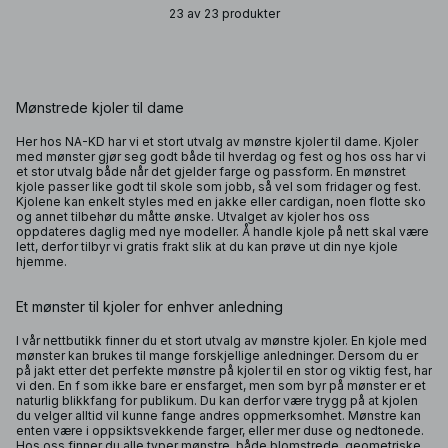
23 av 23 produkter
Mønstrede kjoler til dame
Her hos NA-KD har vi et stort utvalg av mønstre kjoler til dame. Kjoler
med mønster gjør seg godt både til hverdag og fest og hos oss har vi
et stor utvalg både når det gjelder farge og passform. En mønstret
kjole passer like godt til skole som jobb, så vel som fridager og fest.
Kjolene kan enkelt styles med en
jakke
eller
cardigan
, noen flotte
sko
og annet tilbehør du måtte ønske. Utvalget av kjoler hos oss
oppdateres daglig med nye modeller. Å handle kjole på nett skal være
lett, derfor tilbyr vi gratis frakt slik at du kan prøve ut din nye kjole
hjemme.
Et mønster til kjoler for enhver anledning
I vår nettbutikk finner du et stort utvalg av mønstre kjoler. En kjole med
mønster kan brukes til mange forskjellige anledninger. Dersom du er
på jakt etter det perfekte mønstre på kjoler til en stor og viktig fest, har
vi den. En f som ikke bare er ensfarget, men som byr på mønster er et
naturlig blikkfang for publikum. Du kan derfor være trygg på at kjolen
du velger alltid vil kunne fange andres oppmerksomhet. Mønstre kan
enten være i oppsiktsvekkende farger, eller mer duse og nedtonede.
Hos oss finner du alle typer mønstre, både blomstrede, geometriske