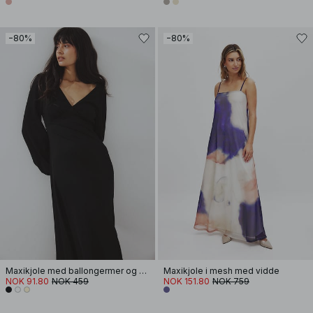
−80%
−80%
Maxikjole med ballongermer og åpen rygg
Maxikjole i mesh med vidde
NOK 91.80
NOK 459
NOK 151.80
NOK 759