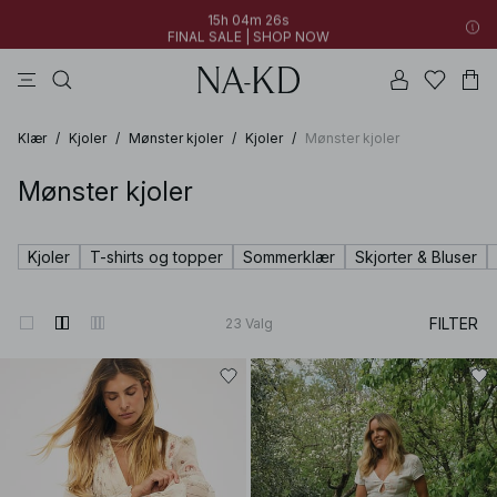
15h 04m 25s
FINAL SALE | SHOP NOW
topper
bukser
kjoler
brune
svarte
15h 04m 25s
New styles added: Find favorites at low prices | SHOP NOW
FINAL SALE | SHOP NOW
Klær
/
Kjoler
/
Mønster kjoler
/
Kjoler
/
Mønster kjoler
Mønster kjoler
Kjoler
T-shirts og topper
Sommerklær
Skjorter & Bluser
FILTER
23
Valg