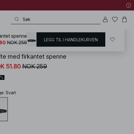
kantet spenne
LEGG TIL I HANDLEKURVEN
KD
/
Accessoirer
/
Belter
.80
NOK 259
lte med firkantet spenne
K 51.80
NOK 259
0%
ge
:
Svart