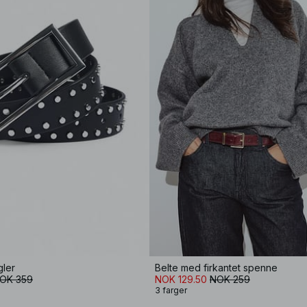
gler
Belte med firkantet spenne
OK 359
NOK 129.50
NOK 259
3 farger