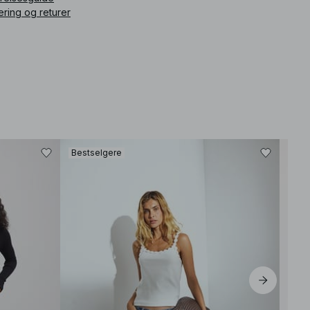
ering og returer
Bestselgere
Best