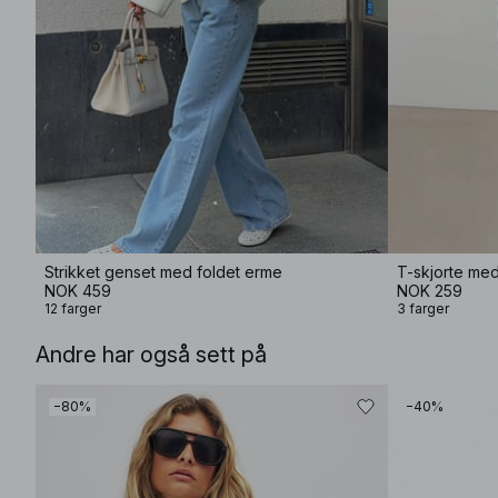
Strikket genset med foldet erme
T-skjorte me
NOK 459
NOK 259
12 farger
3 farger
Andre har også sett på
−80%
−40%