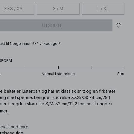
XXS / XS
S / M
L / XL
UTSOLGT
frakt til Norge innen 2-4 virkedager*
SFORM
n
Normal i størrelsen
Stor
e beltet er justerbart og har et klassisk snitt og en firkantet
king med spenne. Lengde i størrelse XXS/XS: 74 cm/29,1
mer. Lengde i størrelse S/M: 82 cm/32,2 tommer. Lengde i
relse L/XL: 90 cm/35,4 tommer. Bredde: 3 cm / 1.1 in. Dette
 mer
et finnes i svart.
erials and care
ikkelnummer
:
1015-004905-0002
rrelsesguide