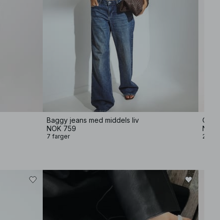
Baggy jeans med middels liv
Overs
NOK 759
NOK 
7 farger
2 farg