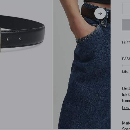
Fri 
PAS
Lite
Dett
luk
tom
stør
Les
belt
Mat
Art
Stø