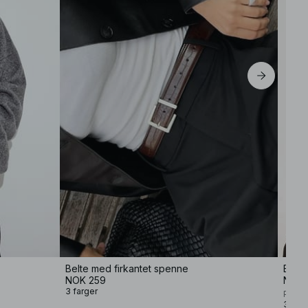
Belte med firkantet spenne
Belte
NOK 259
NOK 
3 farger
Premi
3 farg