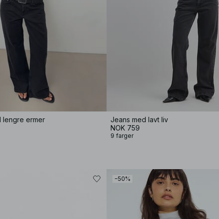
d lengre ermer
Jeans med lavt liv
NOK 759
9 farger
−50%