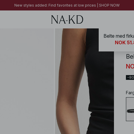
FINAL SALE | SHOP NOW
New styles added: Find favorites at low prices | SHOP NOW
FINAL SALE | SHOP NOW
Belte med fir
NA-
NOK 51
Be
NO
−8
Far