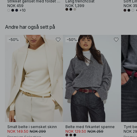
Strikket genset med foldet erme
Lang trenchcoat
NOK 459
NOK 1,399
NOK 3
+10
Andre har også sett på
−50%
−50%
Smalt belte i semsket skinn
Belte med firkantet spenne
Tynt bel
NOK 149.50
NOK 299
NOK 129.50
NOK 259
NOK 2