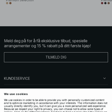
Premium Selection
Premiu
Meld deg på for å få eksklusive tilbud, spesielle
arrangementer og 15 % rabatt på ditt første kjøp!
TILMELD DIG
KUNDESERVICE
OM OSS
FØLG OSS