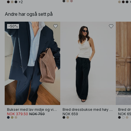
+2
Andre har også sett på
−50%
Bukser med lav midje og vide ben
Bred dressbukse med høy midje
NOK 379.50
NOK 759
NOK 659
NOK 6