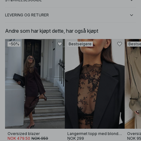
LEVERING OG RETURER
Andre som har kjøpt dette, har også kjøpt
−50%
Bestselgere
Bestse
Oversized blazer
Langermet topp med blonder
Oversi
NOK 479.50
NOK 959
NOK 299
NOK 9