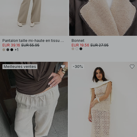
Pantalon taille mi-haute en tissu mélangé
Bonnet
EUR 39.16
EUR 55.95
EUR 19.56
EUR 27.95
+1
Meilleures ventes
-30%