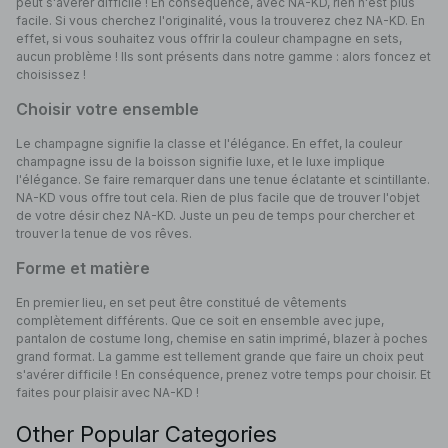
peut s'avérer difficile ! En conséquence, avec NA-KD, rien n'est plus
facile. Si vous cherchez l'originalité, vous la trouverez chez NA-KD. En
effet, si vous souhaitez vous offrir la couleur champagne en sets,
aucun problème ! Ils sont présents dans notre gamme : alors foncez et
choisissez !
Choisir votre ensemble
Le champagne signifie la classe et l'élégance. En effet, la couleur
champagne issu de la boisson signifie luxe, et le luxe implique
l'élégance. Se faire remarquer dans une tenue éclatante et scintillante.
NA-KD vous offre tout cela. Rien de plus facile que de trouver l'objet
de votre désir chez NA-KD. Juste un peu de temps pour chercher et
trouver la tenue de vos rêves.
Forme et matière
En premier lieu, en set peut être constitué de vêtements
complètement différents. Que ce soit en ensemble avec jupe,
pantalon de costume long, chemise en satin imprimé, blazer à poches
grand format. La gamme est tellement grande que faire un choix peut
s'avérer difficile ! En conséquence, prenez votre temps pour choisir. Et
faites pour plaisir avec NA-KD !
Other Popular Categories