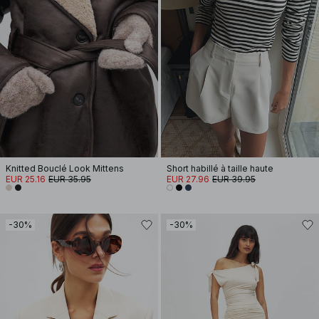
Knitted Bouclé Look Mittens
Short habillé à taille haute
EUR 25.16
EUR 35.95
EUR 27.96
EUR 39.95
-30%
-30%