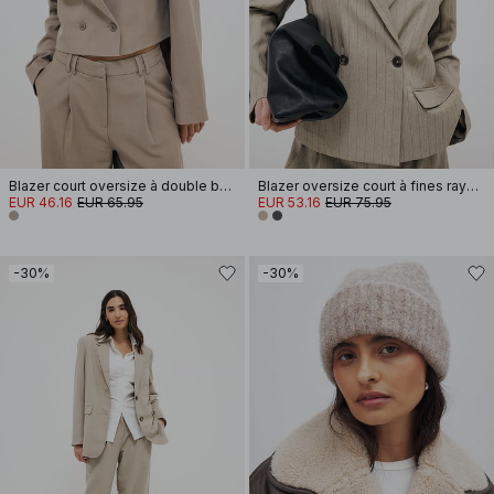
Blazer court oversize à double boutonnage
Blazer oversize court à fines rayures
EUR 46.16
EUR 65.95
EUR 53.16
EUR 75.95
-30%
-30%