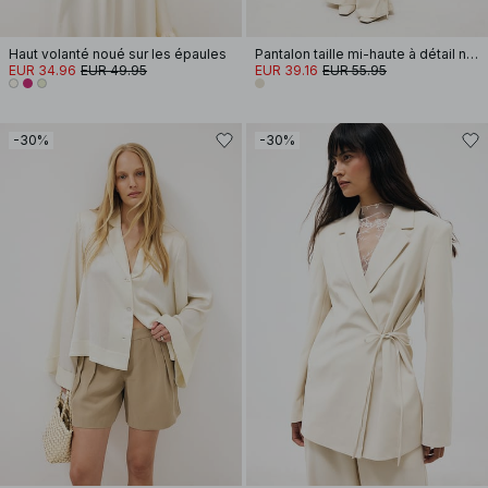
Haut volanté noué sur les épaules
Pantalon taille mi-haute à détail nœud
EUR 34.96
EUR 49.95
EUR 39.16
EUR 55.95
-30%
-30%