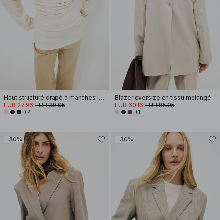
Haut structuré drapé à manches longues
Blazer oversize en tissu mélangé
EUR 27.96
EUR 39.95
EUR 60.16
EUR 85.95
+2
+1
-30%
-30%