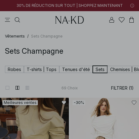
30% DE RÉDUCTION SUR TOUT | SHOPPEZ MAINTENANT
pantalons
tops
robes
noirs
marron
Vêtements
/
Sets Champagne
Sets Champagne
Robes
T-shirts | Tops
Tenues d'été
Sets
Chemises | B
FILTRER (1)
69
Choix
Meilleures ventes
-30%