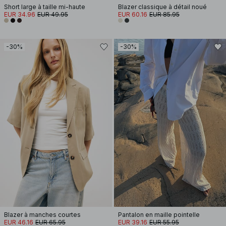
Short large à taille mi-haute
Blazer classique à détail noué
EUR 34.96
EUR 49.95
EUR 60.16
EUR 85.95
-30%
-30%
Blazer à manches courtes
Pantalon en maille pointelle
EUR 46.16
EUR 65.95
EUR 39.16
EUR 55.95