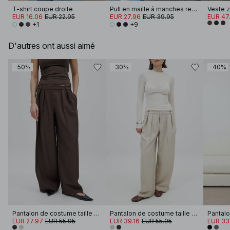
T-shirt coupe droite
Pull en maille à manches retroussées
EUR 16.06
EUR 22.95
EUR 27.96
EUR 39.95
EUR 47
+1
+9
D'autres ont aussi aimé
-50%
-30%
-40%
Pantalon de costume taille moyenne
Pantalon de costume taille moyenne
EUR 27.97
EUR 55.95
EUR 39.16
EUR 55.95
EUR 33