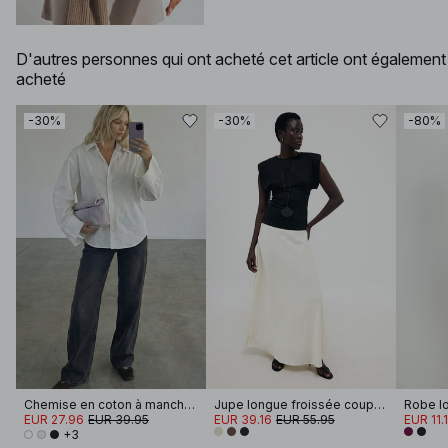
D'autres personnes qui ont acheté cet article ont également
acheté
-30%
-30%
-80%
Chemise en coton à manches larges
Jupe longue froissée coupe biais
Robe l
EUR 27.96
EUR 39.95
EUR 39.16
EUR 55.95
EUR 11.
+3