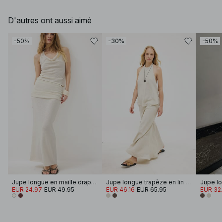
D'autres ont aussi aimé
-50%
-30%
-50%
Jupe longue en maille drapée
Jupe longue trapèze en lin et lyocell
EUR 24.97
EUR 49.95
EUR 46.16
EUR 65.95
EUR 32