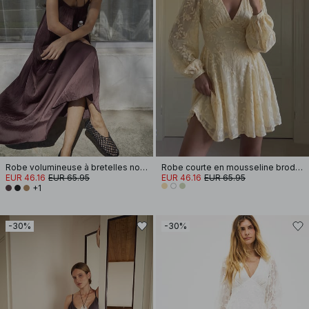
Robe volumineuse à bretelles nouées
Robe courte en mousseline brodée à manches longues
EUR 46.16
EUR 65.95
EUR 46.16
EUR 65.95
+1
-30%
-30%