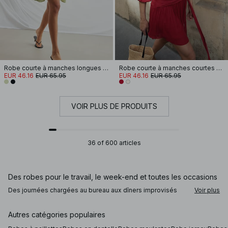
Robe courte à manches longues et découpe goutte d'eau
Robe courte à manches courtes et taille nouée
EUR 46.16
EUR 65.95
EUR 46.16
EUR 65.95
VOIR PLUS DE PRODUITS
36 of 600 articles
Des robes pour le travail, le week-end et toutes les occasions
Des journées chargées au bureau aux dîners improvisés
Voir plus
entre amis, nos robes vous accompagnent tout au long de la
journée. Pour le travail, une robe aux lignes épurées et à la
coupe légèrement structurée s’associe parfaitement à des
Autres catégories populaires
mocassins ou des mules. Ajoutez un blazer ajusté ou un