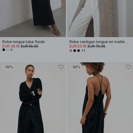
Robe longue tube fluide
Robe cardigan longue en maille de laine mélangée
EUR 39.16
EUR 55.95
EUR 53.16
EUR 75.95
+1
-30%
-30%