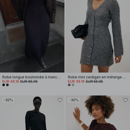
Robe longue boutonnée à manches ballon
Robe mini cardigan en mélange de laine tricotée
EUR 46.16
EUR 65.95
EUR 39.16
EUR 55.95
-30%
-30%