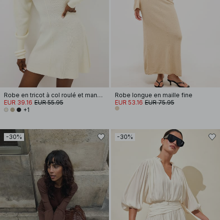
Robe en tricot à col roulé et manches ballon
Robe longue en maille fine
EUR 39.16
EUR 55.95
EUR 53.16
EUR 75.95
+1
-30%
-30%