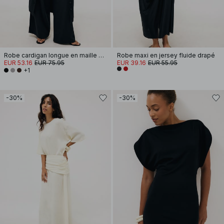
Robe cardigan longue en maille de laine mélangée
Robe maxi en jersey fluide drapé
EUR 53.16
EUR 75.95
EUR 39.16
EUR 55.95
+1
-30%
-30%