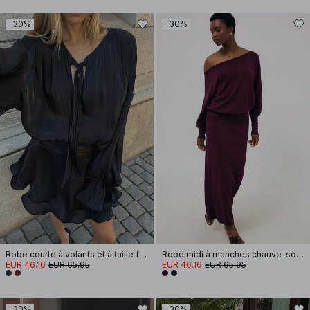
-30%
-30%
Robe courte à volants et à taille froncée
Robe midi à manches chauve-souris avec détail de couture
EUR 46.16
EUR 65.95
EUR 46.16
EUR 65.95
-30%
-30%