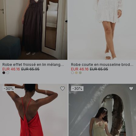
Robe effet froissé en lin mélangé à bretelles amples
Robe courte en mousseline brodée à manches longues
EUR 46.16
EUR 65.95
EUR 46.16
EUR 65.95
-30%
-30%