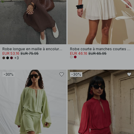
Robe longue en maille à encolure ronde et volants
Robe courte à manches courtes et taille nouée
EUR 53.16
EUR 75.95
EUR 46.16
EUR 65.95
+3
-30%
-30%