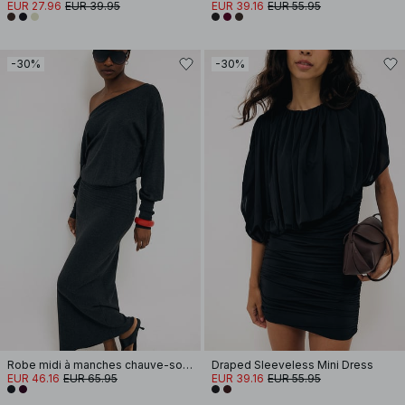
EUR 27.96
EUR 39.95
EUR 39.16
EUR 55.95
-30%
-30%
Robe midi à manches chauve-souris avec détail de couture
Draped Sleeveless Mini Dress
EUR 46.16
EUR 65.95
EUR 39.16
EUR 55.95