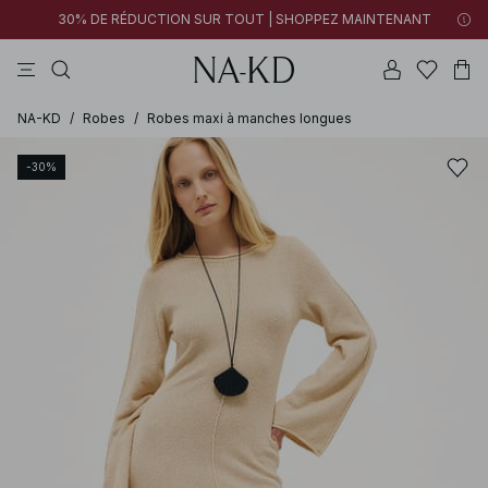
30% DE RÉDUCTION SUR TOUT | SHOPPEZ MAINTENANT
pantalons
tops
robes
blancs
marron
NA-KD
/
Robes
/
Robes maxi à manches longues
-30%