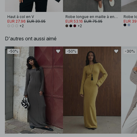
Haut à col en V
Robe longue en maille à encolure ronde et volants
Robe lo
EUR 27.96
EUR 39.95
EUR 53.16
EUR 75.95
EUR 39
+2
+2
D'autres ont aussi aimé
-50%
-50%
-30%