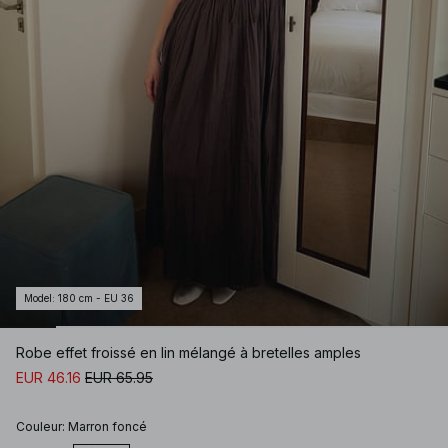
Model
:
180 cm - EU 36
Robe effet froissé en lin mélangé à bretelles amples
EUR 46.16
EUR 65.95
Couleur
:
Marron foncé