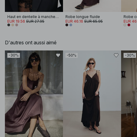
Haut en dentelle à manches longues
Robe longue fluide
EUR 19.56
EUR 27.95
EUR 46.16
EUR 65.95
EUR 46
D'autres ont aussi aimé
-30%
-50%
-30%