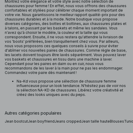
Montrez votre élégance et votre style avec notre sélection de
chaussures pour femme ! En effet, nous vous offrons des chaussures
confortables et stylées pour célébrer chaque moment important de
votre vie. Nous garantissons le meilleur rapport qualité-prix pour des
chaussures durables et à la mode. Notre boutique vous propose
diverses catégories, des bottes et bottines, aux chaussures plates et
à talons, en passant par les baskets et même les sandales. Vous
n'avez qu'à choisir le modèle, la couleur et la taille qui vous
correspondent. Ensuite, il ne vous restera qu'attendre la livraison de
vos 'boots' préférées, bien tranquillement chez vous. Par ailleurs,
nous vous proposons ces quelques conseils à suivre pour éviter
d'abîmer vos nouvelles paires de chaussures. Comme règle de base,
les lacets doivent toujours être lavés séparément. Vous pouvez laver
vos baskets et chaussures en tissu dans une machine à laver.
Cependant pour les paires en daim ou en cuir, nous vous
recommandons de les laver à la main pour ne pas les endommager.
Commandez votre paire dès maintenant !
Na-Kd vous propose une sélection de chaussure femme
influenceuse pour un look tendance. N'hésitez pas de voir nos
la sélection NA-KD de chaussures. Libérez votre créativité et
créez des looks uniques avec du peps.
Autres catégories populaires
Jean bootcut
Jean boyfriend
Jeans cropped
Jean taille haute
Blouses
Tuni