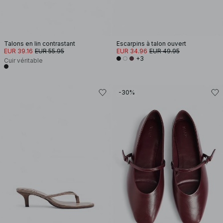
Talons en lin contrastant
Escarpins à talon ouvert
EUR 39.16
EUR 55.95
EUR 34.96
EUR 49.95
+3
Cuir véritable
-30%