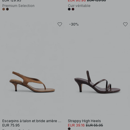
EUR 129.95
EUR 90.96
EUR 129.95
Premium Selection
Cuir véritable
-30%
Escarpins à talon et bride arrière en daim
Strappy High Heels
EUR 75.95
EUR 39.16
EUR 55.95