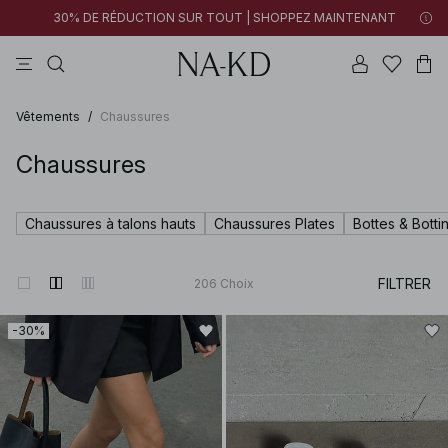
30% DE RÉDUCTION SUR TOUT | SHOPPEZ MAINTENANT
tops
pantalons
robes
tops manches longues
marron
Vêtements
/
Chaussures
Chaussures
Chaussures à talons hauts
Chaussures Plates
Bottes & Botti
FILTRER
206
Choix
-30%