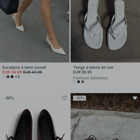
Escarpins à talon ouvert
Tongs à talons en cuir
EUR 34.96
EUR 49.95
EUR 95.95
+3
Premium Selection
-30%
-30%