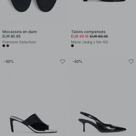
Mocassins en daim
Talons compensés
EUR 85.95
EUR 46.16
EUR 65.95
Premium Selection
Marie Jedig x NA-KD
-30%
-30%