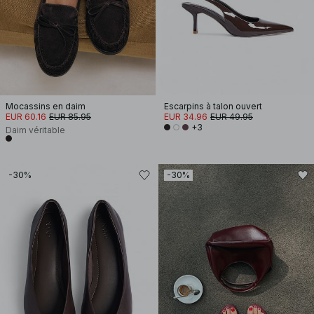
Mocassins en daim
Escarpins à talon ouvert
EUR 60.16
EUR 85.95
EUR 34.96
EUR 49.95
+3
Daim véritable
-30%
-30%