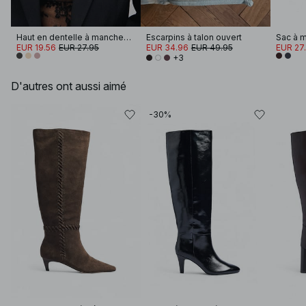
Haut en dentelle à manches longues
Escarpins à talon ouvert
Sac à m
EUR 19.56
EUR 27.95
EUR 34.96
EUR 49.95
EUR 27
+3
D'autres ont aussi aimé
-30%