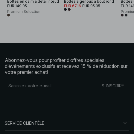
Bottes en daim à détail nœud
Bottes à genoux à bout rond
EUR 149.95
EUR 67.16
EUR 95.95
EUR 14
Premium Selection
Premiu
Abonnez-vous pour profiter d’offres spéciales,
d’événements exclusifs et recevez 15 % de réduction sur
votre premier achat!
S'INSCRIRE
SERVICE CLIENTÈLE