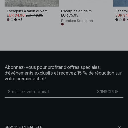
Escarpins à talon ouvert
Escarpins en daim
Escarpi
EUR 34.96
EUR 49.95
EUR 75.95
EUR 34
+3
Premium Selection
Abonnez-vous pour profiter d’offres spéciales,
d’événements exclusifs et recevez 15 % de réduction sur
votre premier achat!
S'INSCRIRE
SERVICE CLIENTÈLE