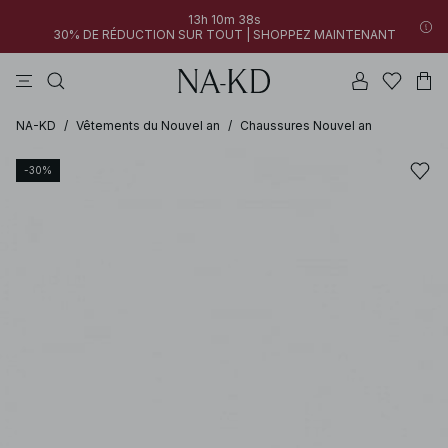
13h 10m 38s
30% DE RÉDUCTION SUR TOUT | SHOPPEZ MAINTENANT
pantalons
tops
robes
blancs
marron
NA-KD
/
Vêtements du Nouvel an
/
Chaussures Nouvel an
-30%