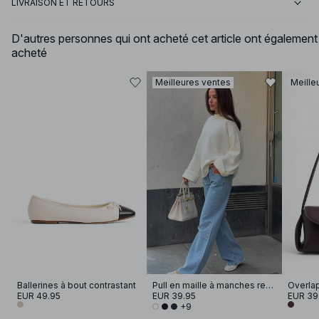
LIVRAISON ET RETOURS
D'autres personnes qui ont acheté cet article ont également
acheté
Meilleures ventes
Meille
Ballerines à bout contrastant
Pull en maille à manches retroussées
Overlap
EUR 49.95
EUR 39.95
EUR 39
+9