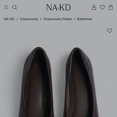
pantalons
tops
robes
noirs
marron
NA-KD
/
Chaussures
/
Chaussures Plates
/
Ballerines