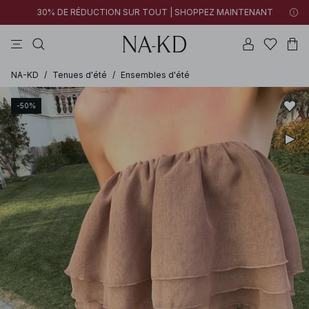
30% DE RÉDUCTION SUR TOUT | SHOPPEZ MAINTENANT
pantalons
tops
robes
noirs
marron
NA-KD
/
Tenues d'été
/
Ensembles d'été
-50%