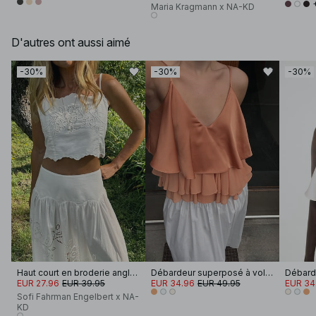
Maria Kragmann x NA-KD
D'autres ont aussi aimé
-30%
-30%
-30%
Haut court en broderie anglaise
Débardeur superposé à volants
EUR 27.96
EUR 39.95
EUR 34.96
EUR 49.95
EUR 34
Sofi Fahrman Engelbert x NA-
KD