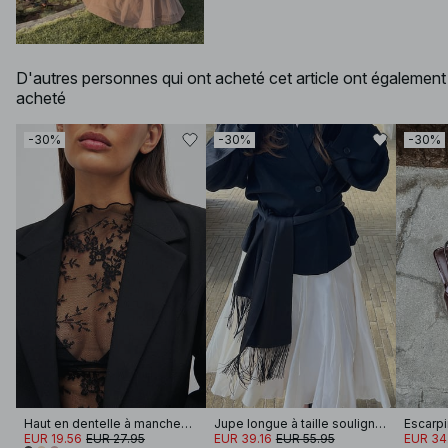
D'autres personnes qui ont acheté cet article ont également
acheté
-30%
-30%
-30%
Haut en dentelle à manches longues
Jupe longue à taille soulignée
Escarpi
EUR 19.56
EUR 27.95
EUR 39.16
EUR 55.95
EUR 34