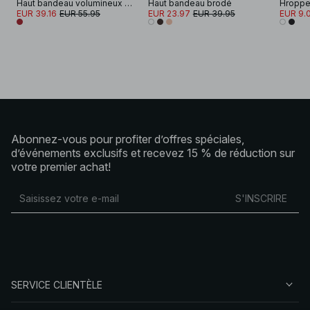
Haut bandeau volumineux en jacquard
Haut bandeau brodé
Hroppe
EUR 39.16
EUR 55.95
EUR 23.97
EUR 39.95
EUR 9.
Abonnez-vous pour profiter d’offres spéciales,
d’événements exclusifs et recevez 15 % de réduction sur
votre premier achat!
S'INSCRIRE
SERVICE CLIENTÈLE