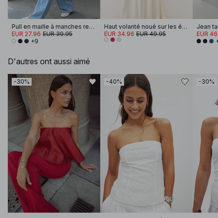
Pull en maille à manches retroussées
Haut volanté noué sur les épaules
Jean ta
EUR 27.96
EUR 39.95
EUR 34.96
EUR 49.95
EUR 46
+9
D'autres ont aussi aimé
-30%
-40%
-30%