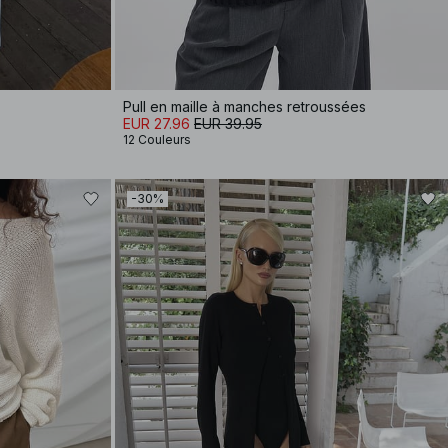
Pull en maille à manches retroussées
EUR 27.96
EUR 39.95
12 Couleurs
-30%