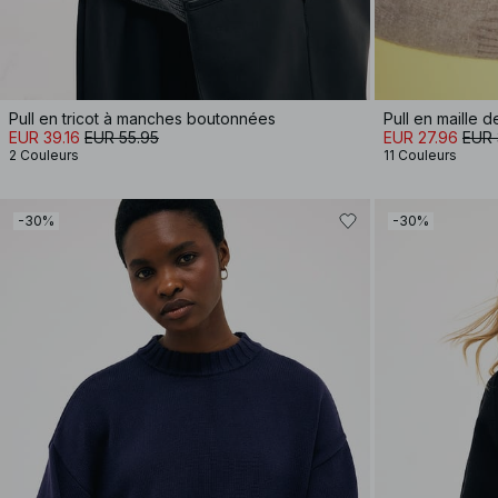
Pull en tricot à manches boutonnées
EUR 39.16
EUR 55.95
EUR 27.96
EUR 
2 Couleurs
11 Couleurs
-30%
-30%