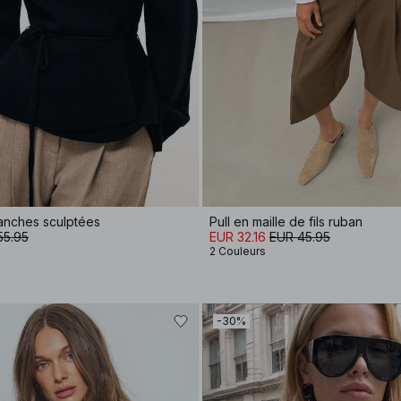
manches sculptées
Pull en maille de fils ruban
55.95
EUR 32.16
EUR 45.95
2 Couleurs
-30%