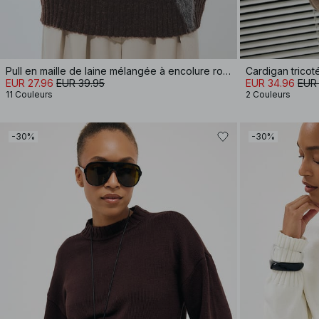
Pull en maille de laine mélangée à encolure ronde
Cardigan tricot
EUR 27.96
EUR 39.95
EUR 34.96
EUR
11 Couleurs
2 Couleurs
-30%
-30%