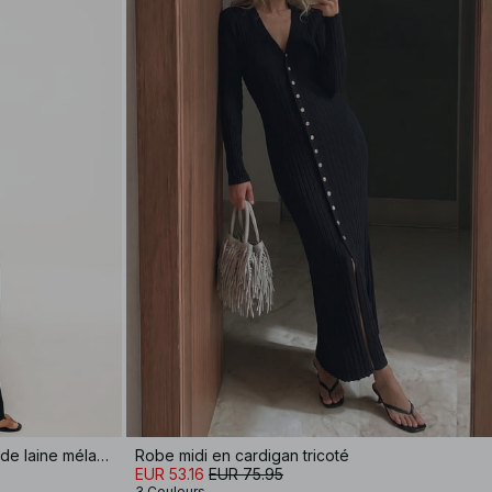
Robe cardigan longue en maille de laine mélangée
Robe midi en cardigan tricoté
EUR 53.16
EUR 75.95
3 Couleurs