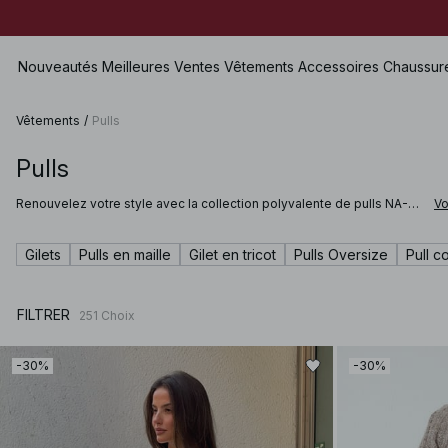
Nouveautés
Meilleures Ventes
Vêtements
Accessoires
Chaussur
Vêtements
/
Pulls
Pulls
Voir tout
Voir tout
Voir tout
Shorts
Renouvelez votre style avec la collection polyvalente de pulls NA-
Vo
Robes
Sacs
Chaussures Plates
Maillots de bain
KD. Véritable indispensable du dressing, le pull s’adapte à toutes les
occasions et apporte facilement une touche élégante à chaque
Tops
Bijoux
Chaussures à talons hauts
Lingerie
tenue. Que vous souhaitiez enrichir votre collection de mailles avec
Gilets
Pulls en maille
Gilet en tricot
Pulls Oversize
Pull c
un pull torsadé pour rester bien au chaud lors des journées les plus
Pulls
Lunettes de soleil
Chaussures en cuir
Sets
fraîches ou que vous recherchiez un cardigan col V pour compléter
vos looks de saison, vous trouverez chez NA-KD des modèles
Chemises & Blouses
Ceintures
Bottes & Bottines
Premium Selection
adaptés à toutes vos envies.
FILTRER
251
Choix
Manteaux & Vestes
Écharpes & Foulards
Bientôt disponible
Blazers
Chapeaux & Casquettes
Prix spéciaux
-30%
-30%
Pantalons
Accessoires pour cheveux
Jean
Gants
Jupes