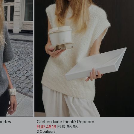
ourtes
Gilet en laine tricoté Popcorn
EUR 46.16
EUR 65.95
2 Couleurs