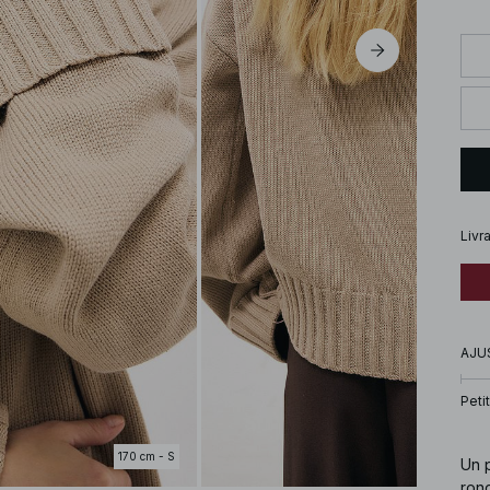
Livr
AJU
Petit
170 cm - S
Un 
ron