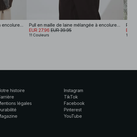
Pull en maille de laine mélangée à encolure ronde
Pull en maille de laine mélangée à encolure ronde
EUR 27.96
EUR 39.95
EUR 
11 Couleurs
11 Cou
otre histoire
Instagram
arrière
TikTok
entions légales
Facebook
urabilité
Pinterest
Magazine
YouTube