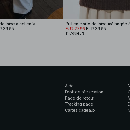
 de laine à col en V
R 39.95
EUR 27.96
EUR 39.95
11 Couleurs
Aide
N
Droit de rétractation
C
Page de retour
M
Tracking page
D
Cartes cadeaux