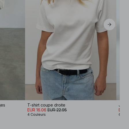
ges
T-shirt coupe droite
Jean 
EUR 16.06
EUR 22.95
EUR 
4 Couleurs
6 Cou