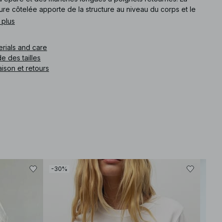
ure côtelée apporte de la structure au niveau du corps et le
 de l’ourlet pour une finition raffinée. Minimaliste et moderne
 plus
 sa silhouette, il apporte une touche épurée d’inspiration
ndinave aux tenues du quotidien.
erials and care
e des tailles
e article
:
1100-009617-1260
aison et retours
-30%
-30