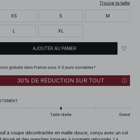
Trouve ta taille
XS
S
M
L
XL
AJOUTER AU PANIER
aison gratuite dans France sous 3-5 jours ouvrables*
30% DE RÉDUCTION SUR TOUT
STEMENT
Taille réelle
Grand
pull à coupe décontractée en maille douce, conçu avec un col
d épuré et des manches longues à poignets retournés. La