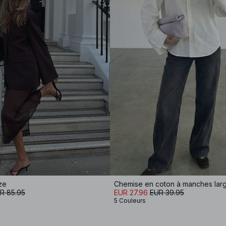
ze
Chemise en coton à manches lar
R 85.95
EUR 27.96
EUR 39.95
5 Couleurs