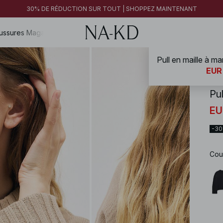
FINAL SALE | SHOPPEZ MAINTENANT
30% DE RÉDUCTION SUR TOUT | SHOPPEZ MAINTENANT
FINAL SALE | SHOPPEZ MAINTENANT
ussures
Magazine
Pull en maille à m
NA-
EUR
Pu
EU
-3
Cou