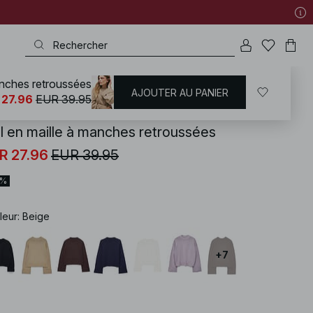
anches retroussées
AJOUTER AU PANIER
KD
/
Pulls
/
Pulls Oversize
 27.96
EUR 39.95
ll en maille à manches retroussées
R 27.96
EUR 39.95
0%
leur
:
Beige
+
7